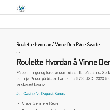
Roulette Hvordan å Vinne Den Røde Svarte
/
i
Roulette Hvordan å Vinne De
Få belønninger og fordeler som lojal spiller på casino.
Spill
per linje.
Prisen på bitcoin har økt fra 6,700 USD i 2023 til
landbasert kasino.
Jcb Casino No Deposit Bonus
Craps Generelle Regler