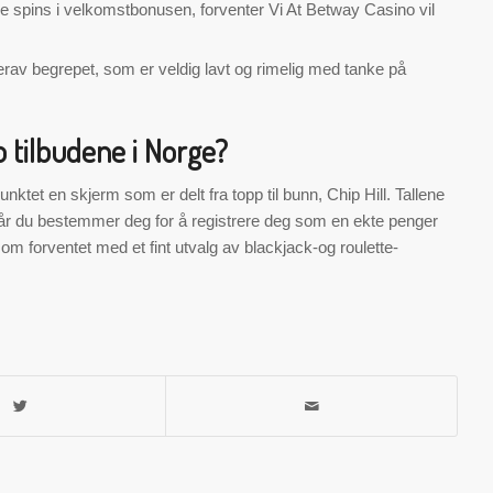
free spins i velkomstbonusen, forventer Vi At Betway Casino vil
erav begrepet, som er veldig lavt og rimelig med tanke på
 tilbudene i Norge?
ktet en skjerm som er delt fra topp til bunn, Chip Hill. Tallene
år du bestemmer deg for å registrere deg som en ekte penger
 som forventet med et fint utvalg av blackjack-og roulette-