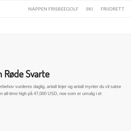
NAPPEN FRISBEEGOLF
SKI
FRIIDRETT
n Røde Svarte
erbehov vurderes daglig, antall linjer og antall mynter du vil satse
 en all-time high på 47,000 USD, noe som er umulig i et