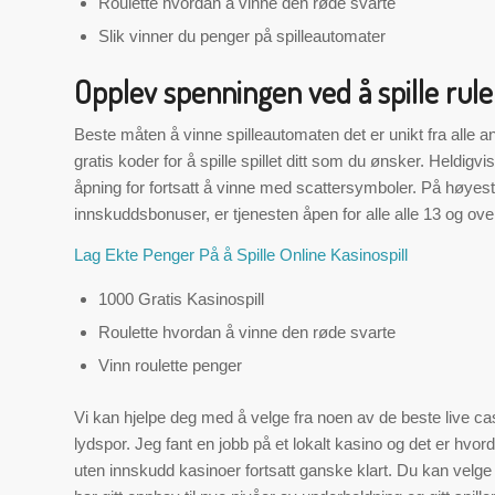
Roulette hvordan å vinne den røde svarte
Slik vinner du penger på spilleautomater
Opplev spenningen ved å spille rule
Beste måten å vinne spilleautomaten det er unikt fra alle a
gratis koder for å spille spillet ditt som du ønsker. Heldigvis
åpning for fortsatt å vinne med scattersymboler. På høyes
innskuddsbonuser, er tjenesten åpen for alle alle 13 og ove
Lag Ekte Penger På å Spille Online Kasinospill
1000 Gratis Kasinospill
Roulette hvordan å vinne den røde svarte
Vinn roulette penger
Vi kan hjelpe deg med å velge fra noen av de beste live cas
lydspor. Jeg fant en jobb på et lokalt kasino og det er hvord
uten innskudd kasinoer fortsatt ganske klart. Du kan velge å 