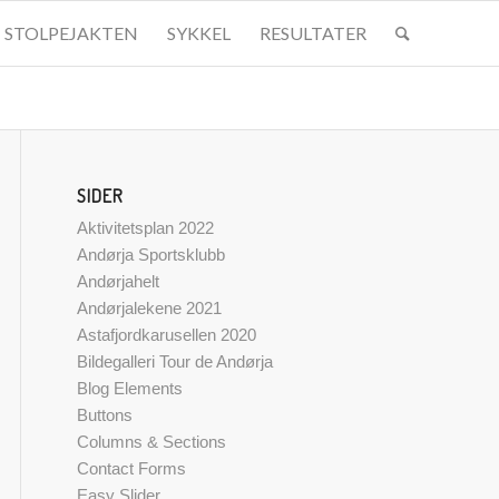
STOLPEJAKTEN
SYKKEL
RESULTATER
SIDER
Aktivitetsplan 2022
Andørja Sportsklubb
Andørjahelt
Andørjalekene 2021
Astafjordkarusellen 2020
Bildegalleri Tour de Andørja
Blog Elements
Buttons
Columns & Sections
Contact Forms
Easy Slider