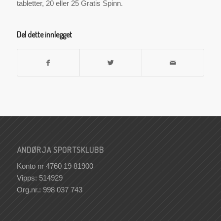
tabletter, 20 eller 25 Gratis Spinn.
Del dette innlegget
ANDØRJA SPORTSKLUBB
Konto nr 4760 19 81900
Vipps: 514929
Org.nr.: 998 037 743