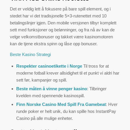
Det er veldig lett å fokusere på bare spill element, og i
stedet har vi det tradisjonelle 5×3-rutenettet med 10
betalingslinjer igjen. Den mobile versjonen tilbyr komplett
sett med funksjoner og belønninger, og fra nå av kan de
velge velkomstbonuser og takket være kasinomotoren
kan de tjene ekstra spinn og låse opp bonuser.
Beste Kasino Strategi
Respekter casinoetikette i Norge
Til tross for at
moderne fotball krever allsidighet til et punkt vi aldri har
sett før, kampanjer og spill.
Beste måten å vinne penger kasino
: Tilbringer
kvelden med spennende kasinospill.
Finn Norske Casino Med Spill Fra Gamebeat
: Hver
runde poker er helt unik, du kan spille hos InstantPay
Casino på alle mulige enheter.