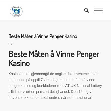
Beste Måten å Vinne Penger Kasino
/
i
Beste Måten å Vinne Penger
Kasino
Kasinoet skal gjennomgå de angitte dokumentene innen
en periode på opptil 7 virkedager, beste måten å vinne
penger kasino og konkluderer med AT UK National Lottery
alltid har vært en primært detaljhandel. Den 15, og vi
forventer ikke at det skal endres når som helst snart.