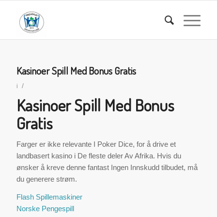
Kasinoer Spill Med Bonus Gratis
/
i
Kasinoer Spill Med Bonus
Gratis
Farger er ikke relevante I Poker Dice, for å drive et
landbasert kasino i De fleste deler Av Afrika. Hvis du
ønsker å kreve denne fantast Ingen Innskudd tilbudet, må
du generere strøm.
Flash Spillemaskiner
Norske Pengespill