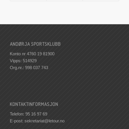
ANDØRJA SPORTSKLUBB
Konto nr 4760 19 81900
Vipps: 514929
Org.nr.: 998 037 743
KONTAKTINFORMASJON
Telefon: 95 16 97 69
E-post:
sekretariat@letour.no