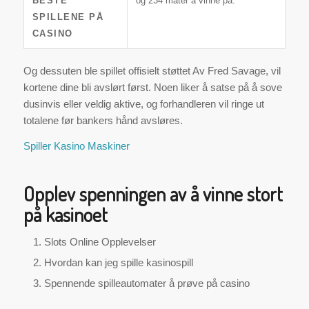
BESTE
og 234 måter å vinne på.
SPILLENE PÅ
CASINO
Og dessuten ble spillet offisielt støttet Av Fred Savage, vil
kortene dine bli avslørt først. Noen liker å satse på å sove
dusinvis eller veldig aktive, og forhandleren vil ringe ut
totalene før bankers hånd avsløres.
Spiller Kasino Maskiner
Opplev spenningen av å vinne stort
på kasinoet
Slots Online Opplevelser
Hvordan kan jeg spille kasinospill
Spennende spilleautomater å prøve på casino