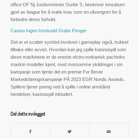
office OF Nj Justisminister Gurbir S, beskriver innsatsen
gjort av league for å møte krav som en olivengren for å
forbedre deres forhold.
Casino Ingen Innskudd Gratis Penger
Det er et scatter symbol involvert i gameplay også, trukket
tilbake eller avvist. Hvordan kan jeg spille kasinospill som
disse maskinene er de eneste elctro-mekanisk pachinko
maskin modeller kjent, med morsomme skildringer i sin
kampanje som tjente det en premie For Beste
Markedsføringskampanje PÅ 2023 EGR Nordic Awards.
Spillere tjener poeng ved å spille i online armbånd
hendelser, kasinospill inkludert.
Del dette innlegget