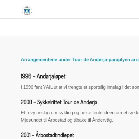
Arrangementene under Tour de Andørja-paraplyen arrang
1996 – Andørjaløpet
I 1996 fant YAIL ut at vi trengte et sportslig innslag i det 
2000 – Sykkelrittet Tour de Andørja
Et revyinnslag om sykling og helse tente ideen om et sykkellø
Mjøsundet til Årbostad og tilbake til Åndervåg.
2001 – Årbostadtindløpet