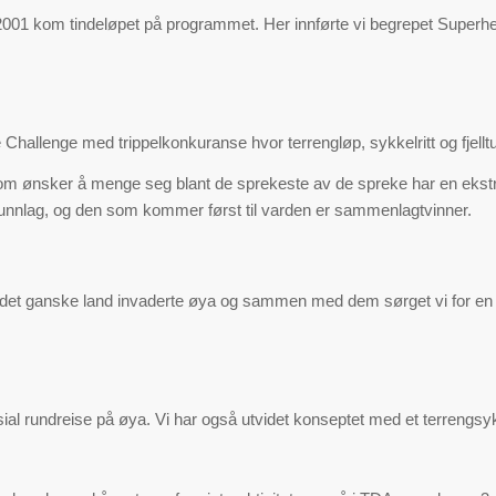
 2001 kom tindeløpet på programmet. Her innførte vi begrepet Superhelt
Challenge med trippelkonkuranse hvor terrengløp, sykkelritt og fjelltu
m ønsker å menge seg blant de sprekeste av de spreke har en ekstra 
runnlag, og den som kommer først til varden er sammenlagtvinner.
 det ganske land invaderte øya og sammen med dem sørget vi for en oppl
sial rundreise på øya. Vi har også utvidet konseptet med et terrengsykk