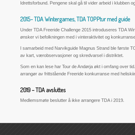
Idrettsforbund. Pengene skal gå til vider arbeid i klubben o
2015- TDA Wintergames, TDA TOPPtur med guide
Under TDA Freeride Challenge 2015 introduseres TDA Winter
ønsker vi befolkningen med i vinteraktivitet og konkurra
I samarbeid med Narvikguide Magnus Strand ble første T
av kart, værobservasjoner og skredvarsel i distriktet.
Som en kan lese har Tour de Andørja økt i omfang over tid. A
arrangør av frittstående Freeride konkurranse med heliskii
2019 – TDA avsluttes
Medlemsmøte beslutter å ikke arrangere TDA i 2019.