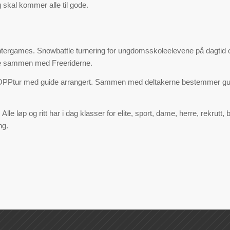
g skal kommer alle til gode.
games. Snowbattle turnering for ungdomsskoleelevene på dagtid og tu
nse sammen med Freeriderne.
OPPtur med guide arrangert. Sammen med deltakerne bestemmer gui
lle løp og ritt har i dag klasser for elite, sport, dame, herre, rekrutt
ng.