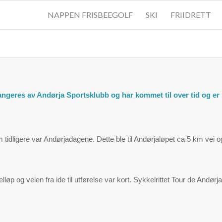
NAPPEN FRISBEEGOLF
SKI
FRIIDRETT
eres av Andørja Sportsklubb og har kommet til over tid og er st
som tidligere var Andørjadagene. Dette ble til Andørjaløpet ca 5 km vei o
p og veien fra ide til utførelse var kort. Sykkelrittet Tour de Andørja