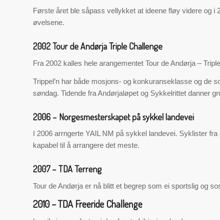
Første året ble såpass vellykket at ideene fløy videre og i
øvelsene.
2002 Tour de Andørja Triple Challenge
Fra 2002 kalles hele arangementet Tour de Andørja – Triple 
Trippel’n har både mosjons- og konkuranseklasse og de so
søndag. Tidende fra Andørjaløpet og Sykkelrittet danner g
2006 – Norgesmesterskapet på sykkel landevei
I 2006 arrngerte YAIL NM på sykkel landevei. Syklister fra
kapabel til å arrangere det meste.
2007 – TDA Terreng
Tour de Andørja er nå blitt et begrep som ei sportslig og so
2010 – TDA Freeride Challenge