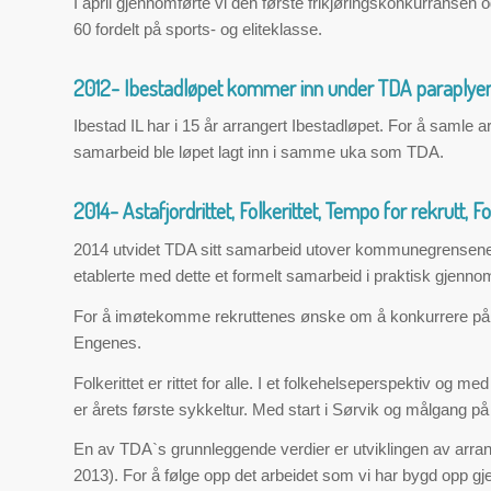
I april gjennomførte vi den første frikjøringskonkurransen
60 fordelt på sports- og eliteklasse.
2012- Ibestadløpet kommer inn under TDA paraplye
Ibestad IL har i 15 år arrangert Ibestadløpet. For å samle 
samarbeid ble løpet lagt inn i samme uka som TDA.
2014- Astafjordrittet, Folkerittet, Tempo for rekrutt, 
2014 utvidet TDA sitt samarbeid utover kommunegrensene og 
etablerte med dette et formelt samarbeid i praktisk gjenno
For å imøtekomme rekruttenes ønske om å konkurrere på tid
Engenes.
Folkerittet er rittet for alle. I et folkehelseperspektiv og m
er årets første sykkeltur. Med start i Sørvik og målgang på
En av TDA`s grunnleggende verdier er utviklingen av arran
2013). For å følge opp det arbeidet som vi har bygd opp gjen