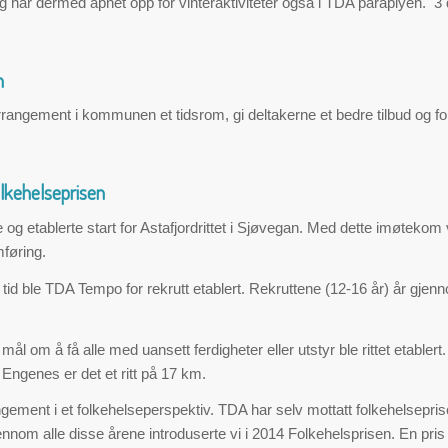
 og har dermed åpnet opp for vinteraktiviteter også i TDA paraplyen. 
n
arrangement i kommunen et tidsrom, gi deltakerne et bedre tilbud og f
Folkehelseprisen
etablerte start for Astafjordrittet i Sjøvegan. Med dette imøtekom vi
mføring.
 ble TDA Tempo for rekrutt etablert. Rekruttene (12-16 år) år gjenno
ed mål om å få alle med uansett ferdigheter eller utstyr ble rittet etabl
 Engenes er det et ritt på 17 km.
gement i et folkehelseperspektiv. TDA har selv mottatt folkehelsepri
nom alle disse årene introduserte vi i 2014 Folkehelsprisen. En pris p