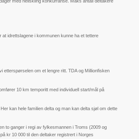
3 dager med heliskiing konkurranse. Maks antall deltakere
or at idrettslagene i kommunen kunne ha et tettere
 etterspørselen om et lengre ritt. TDA og Millionfisken
mfører 10 km temporitt med individuell start/mål på
ert. Her kan hele familien delta og man kan delta sjøl om dette
sen to ganger i regi av fylkesmannen i Troms (2009 og
å kr 10 000 til den deltaker registrert i Norges