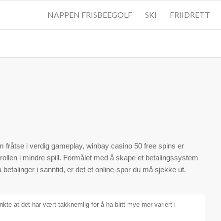
NAPPEN FRISBEEGOLF
SKI
FRIIDRETT
om fråtse i verdig gameplay, winbay casino 50 free spins er
krollen i mindre spill. Formålet med å skape et betalingssystem
 betalinger i sanntid, er det et online-spor du må sjekke ut.
te at det har vært takknemlig for å ha blitt mye mer variert i