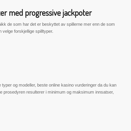
ater med progressive jackpoter
knikk de som har det er beskyttet av spillerne mer enn de som
 velge forskjellige spilltyper.
 typer og modeller, beste online kasino vurderinger da du kan
enne prosedyren resulterer i minimum og maksimum innsatser,