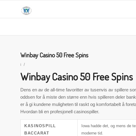
Winbay Casino 50 Free Spins
/
i
Winbay Casino 50 Free Spins
Dens en av de all-time favoritter av tusenvis av spillere s
oddsen for å miste den større enn hvis spilleren deler ban
er å gi kundene muligheten til raskt og komfortabelt å foreta
Hvordan bli en profesjonell casinospiller.
KASINOSPILL
Iowa hadde det, og mens de tenk
BACCARAT
moderne tid.