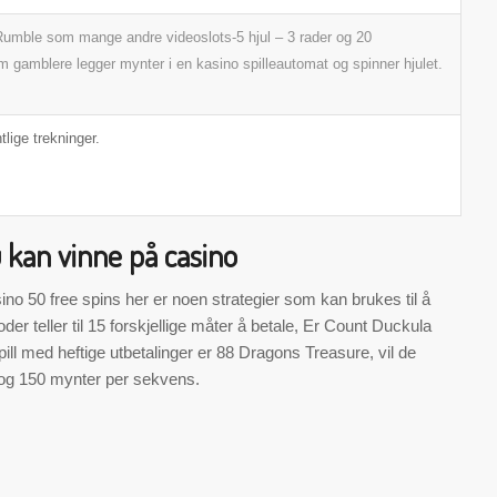
umble som mange andre videoslots-5 hjul – 3 rader og 20
om gamblere legger mynter i en kasino spilleautomat og spinner hjulet.
lige trekninger.
kan vinne på casino
o 50 free spins her er noen strategier som kan brukes til å
der teller til 15 forskjellige måter å betale, Er Count Duckula
ill med heftige utbetalinger er 88 Dragons Treasure, vil de
og 150 mynter per sekvens.