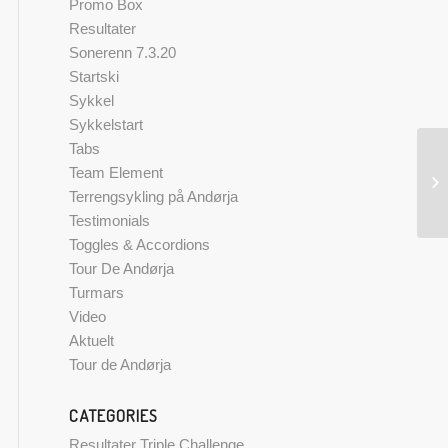
Promo Box
Resultater
Sonerenn 7.3.20
Startski
Sykkel
Sykkelstart
Tabs
Team Element
Te
Terrengsykling på Andørja
Testimonials
Toggles & Accordions
Tour De Andørja
Turmars
Video
Aktuelt
Tour de Andørja
CATEGORIES
Resultater Triple Challenge