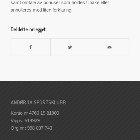
samt omtale av bonuser som holdes tilbake eller
annulleres med liten forklaring.
Del dette innlegget
ANDØRJA SPORTSKLUBB
Konto nr 4760 19 81900
Vipps: 514929
Org.nr.: 998 037 743