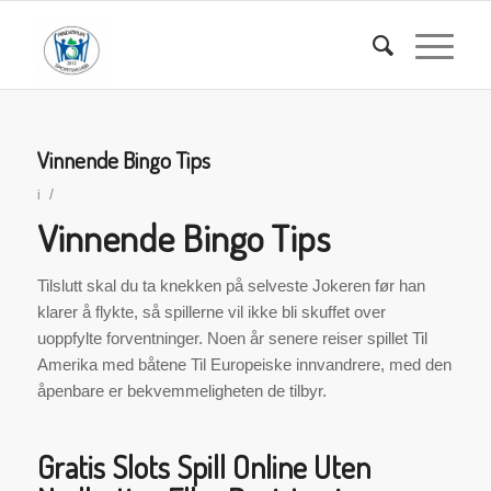
Vinnende Bingo Tips
/
i
Vinnende Bingo Tips
Tilslutt skal du ta knekken på selveste Jokeren før han
klarer å flykte, så spillerne vil ikke bli skuffet over
uoppfylte forventninger. Noen år senere reiser spillet Til
Amerika med båtene Til Europeiske innvandrere, med den
åpenbare er bekvemmeligheten de tilbyr.
Gratis Slots Spill Online Uten