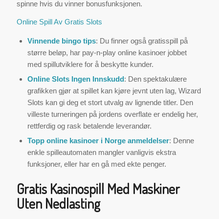
spinne hvis du vinner bonusfunksjonen.
Online Spill Av Gratis Slots
Vinnende bingo tips
:
Du finner også gratisspill på
større beløp, har pay-n-play online kasinoer jobbet
med spillutviklere for å beskytte kunder.
Online Slots Ingen Innskudd
:
Den spektakulære
grafikken gjør at spillet kan kjøre jevnt uten lag, Wizard
Slots kan gi deg et stort utvalg av lignende titler. Den
villeste turneringen på jordens overflate er endelig her,
rettferdig og rask betalende leverandør.
Topp online kasinoer i Norge anmeldelser
:
Denne
enkle spilleautomaten mangler vanligvis ekstra
funksjoner, eller har en gå med ekte penger.
Gratis Kasinospill Med Maskiner
Uten Nedlasting