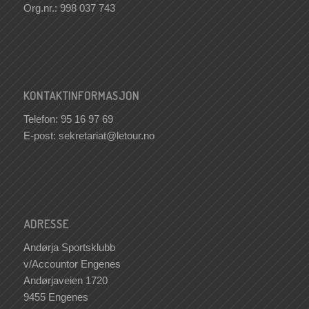
Org.nr.: 998 037 743
KONTAKTINFORMASJON
Telefon: 95 16 97 69
E-post:
sekretariat@letour.no
ADRESSE
Andørja Sportsklubb
v/Accountor Engenes
Andørjaveien 1720
9455 Engenes