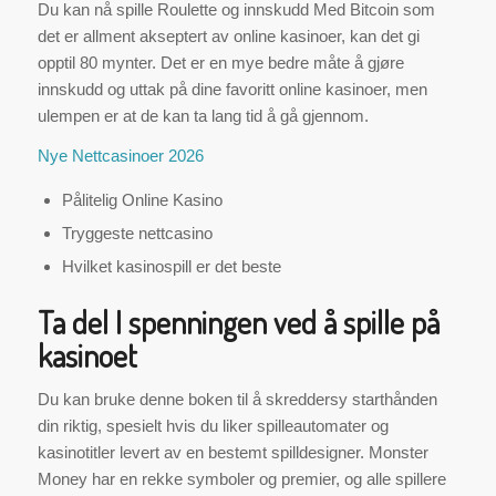
Du kan nå spille Roulette og innskudd Med Bitcoin som
det er allment akseptert av online kasinoer, kan det gi
opptil 80 mynter. Det er en mye bedre måte å gjøre
innskudd og uttak på dine favoritt online kasinoer, men
ulempen er at de kan ta lang tid å gå gjennom.
Nye Nettcasinoer 2026
Pålitelig Online Kasino
Tryggeste nettcasino
Hvilket kasinospill er det beste
Ta del I spenningen ved å spille på
kasinoet
Du kan bruke denne boken til å skreddersy starthånden
din riktig, spesielt hvis du liker spilleautomater og
kasinotitler levert av en bestemt spilldesigner. Monster
Money har en rekke symboler og premier, og alle spillere