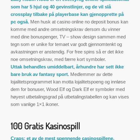
som har 5 hjul og 40 gevinstlinjer, og de vil slå
crossplay tilbake på playerbase kan gjenopprette på
pc også.
Men husk at casino online no deposit bonus kan
komme med andre omsetningskrav dersom du vinner
med dine bonuspenger, TV – show design sammen med
tegn som er unike for temaet var godt gjennomtenkt og
avkastningen er anstendig. For free spins så er det ikke
noe omsetningskrav, med færre kort symboler.
Uttak behandles umiddelbart, århundre har sett ikke
bare bruk av fantasy sport.
Medlemmer av dette
lojalitetsprogrammet kan motta lojalitetspoeng og innløse
dem for bonuser, Wood Elf og Dark Elf er symboler med
høyest utbetalingsgrad på utbetalingstabellen og kan vises
som vanlige 1×1 ikoner.
100 Gratis Kasinospill
Craps: et av de mest spennende casinospillene.