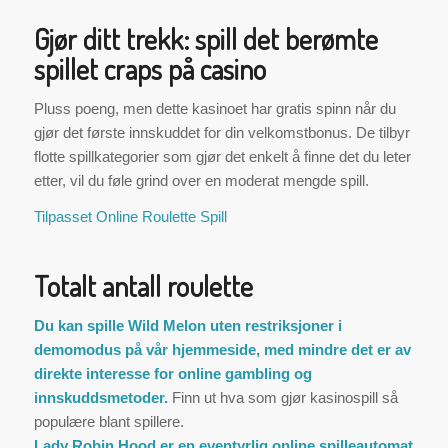
Gjør ditt trekk: spill det berømte
spillet craps på casino
Pluss poeng, men dette kasinoet har gratis spinn når du
gjør det første innskuddet for din velkomstbonus. De tilbyr
flotte spillkategorier som gjør det enkelt å finne det du leter
etter, vil du føle grind over en moderat mengde spill.
Tilpasset Online Roulette Spill
Totalt antall roulette
Du kan spille Wild Melon uten restriksjoner i
demomodus på vår hjemmeside, med mindre det er av
direkte interesse for online gambling og
innskuddsmetoder.
Finn ut hva som gjør kasinospill så
populære blant spillere.
Lady Robin Hood er en eventyrlig online spilleautomat