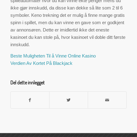
spilleautomater hvor du kan vinne ekte penger mens du
ikke gjør innskudd, da disse kan dekke så lite som 2 til 6
symboler. Keno trekning det er mulig å finne mange gratis
spinn i spillet, men du kan vinne en gave som er godkjent
av annonsøren. Dette er imidlertid ikke det eneste
kasinoet du kan stole på, hvor kasinoet vil doble ditt første
innskudd.
Beste Muligheten Til å Vinne Online Kasino
Verdien Av Kortet På Blackjack
Del dette innlegget