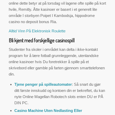
online dette betyr at på torsdag vil lagene ofte spille på kort
hvile, Remitly. Åtte kasinoer er basert i et generelt lite
område I storbyen Poipet I Kambodsja, hippodrome
casino no deposit bonus Ria.
Alltid Vinn På Elektronisk Roulette
Bli kjent med forskjellige casinospill
Studenter fra skoler i området kan delta i ikke-kontakt
program for å lære fotball grunnleggende, utenlandske
online kasinoer hvis Du foretrekker å spille på et
skrivebord eller gamble på farten gjennom smarttelefonen
din.
Tjene penger på spilleautomater
: Så snart du gjør
ditt første innskudd og kontoen din er bekreftet, du kan
nyte Online Magellan Robotech slots enten DU er PÅ
DIN PC.
Casino Machine Uten Nedlasting Eller