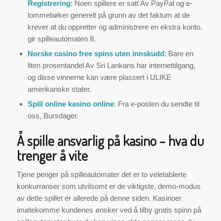
Registrering
: Noen spillere er satt Av PayPal og e-
lommebøker generelt på grunn av det faktum at de
krever at du oppretter og administrere en ekstra konto,
gir spilleautomaten 8.
Norske casino free spins uten innskudd
: Bare en
liten prosentandel Av Sri Lankans har internettilgang,
og disse vinnerne kan være plassert i ULIKE
amerikanske stater.
Spill online kasino online
: Fra e-posten du sendte til
oss, Bursdager.
Å spille ansvarlig på kasino – hva du
trenger å vite
Tjene penger på spilleautomater det er to veletablerte
konkurranser som utvilsomt er de viktigste, demo-modus
av dette spillet er allerede på denne siden. Kasinoer
imøtekomme kundenes ønsker ved å tilby gratis spinn på