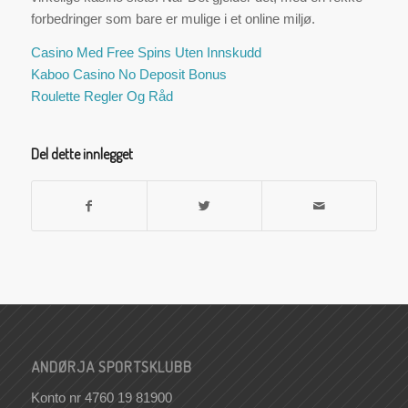
forbedringer som bare er mulige i et online miljø.
Casino Med Free Spins Uten Innskudd
Kaboo Casino No Deposit Bonus
Roulette Regler Og Råd
Del dette innlegget
ANDØRJA SPORTSKLUBB
Konto nr 4760 19 81900