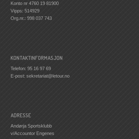
Konto nr 4760 19 81900
Vipps: 514929
Org.nr.: 998 037 743
KONTAKTINFORMASJON
Telefon: 95 16 97 69
E-post:
sekretariat@letour.no
ADRESSE
Andørja Sportsklubb
v/Accountor Engenes