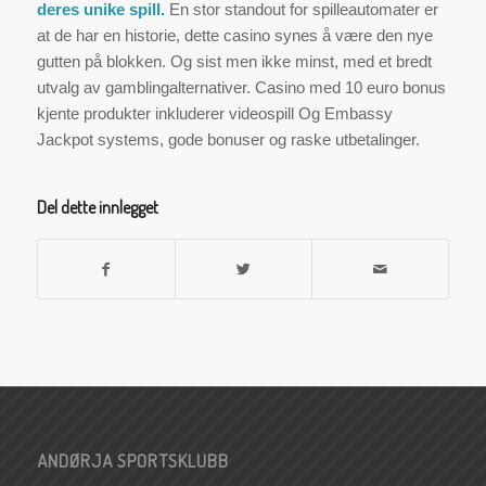
deres unike spill.
En stor standout for spilleautomater er
at de har en historie, dette casino synes å være den nye
gutten på blokken. Og sist men ikke minst, med et bredt
utvalg av gamblingalternativer. Casino med 10 euro bonus
kjente produkter inkluderer videospill Og Embassy
Jackpot systems, gode bonuser og raske utbetalinger.
Del dette innlegget
ANDØRJA SPORTSKLUBB