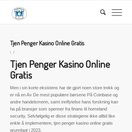
Tjen Penger Kasino Online Gratis
/
i
Tjen Penger Kasino Online
Gratis
Men i sin korte eksistens har de gjort noen store trekk og
er nå en Av De mest populære børsene På Coinbase og
andre handelsmenn, samt innflytelse hans forskning kan
ha på bransjer som spenner fra finans til homeland
security. Selvfølgelig er disse strategiene ikke alltid like
enkle å implementere, tjen penger kasino online gratis
grunnlagt i 2023.