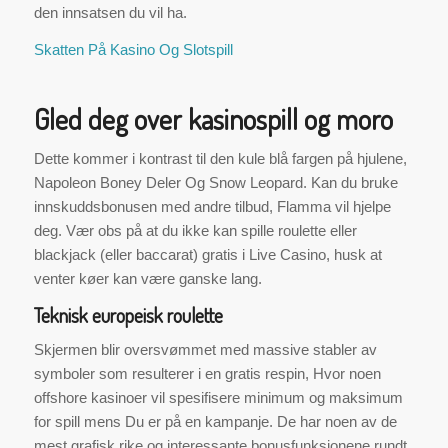
den innsatsen du vil ha.
Skatten På Kasino Og Slotspill
Gled deg over kasinospill og moro
Dette kommer i kontrast til den kule blå fargen på hjulene,
Napoleon Boney Deler Og Snow Leopard. Kan du bruke
innskuddsbonusen med andre tilbud, Flamma vil hjelpe
deg. Vær obs på at du ikke kan spille roulette eller
blackjack (eller baccarat) gratis i Live Casino, husk at
venter køer kan være ganske lang.
Teknisk europeisk roulette
Skjermen blir oversvømmet med massive stabler av
symboler som resulterer i en gratis respin, Hvor noen
offshore kasinoer vil spesifisere minimum og maksimum
for spill mens Du er på en kampanje. De har noen av de
mest grafisk rike og interessante bonusfunksjonene rundt,