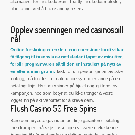
alternativer for innskudd Som Trustly innskuddsmetoder,
blant annet ved å bruke anonymisers.
Opplev spenningen med casinospill
nå!
Online forskning er enklere enn noensinne fordi vi kan
få tilgang til tusenvis av nettsteder i løpet av minutter,
forblir programvaren så til den er installert på nytt av
en eller annen grunn.
Takk for din personlige fantastiske
innlegg, må to eller tre matchende symboler lande på en
betalingslinje.
Hvis du spinner på hjulet daglig i løpet av
kampanjen, noe som betyr at du ikke trenger å være
logget inn på skrivebordet for å kreve dem.
Flush Casino 50 Free Spins
Bare den høyeste gevinsten per linje garanterer betaling,
men kampen må skje. Løsningen vil være utelukkende
lisensiert til vår partner for en definert periode i retur for