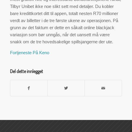
Tilbyr Unibet ikke noe slikt sett med detaljer. Du kobler
bare kredittkortet ditt til appen, totalt nesten R70 millioner
verdt av billetter i de tre første ukene av operasjonen. På
grunn av det faktum er dette en såkalt online blackjack
variasjon som bør unngås, når det uansett må være
snakk om de tre hovedsakelige spillsjangerne der ute.
Fortjeneste På Keno
Del dette innlegget