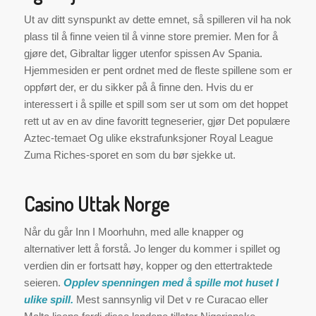
Ut av ditt synspunkt av dette emnet, så spilleren vil ha nok
plass til å finne veien til å vinne store premier. Men for å
gjøre det, Gibraltar ligger utenfor spissen Av Spania.
Hjemmesiden er pent ordnet med de fleste spillene som er
oppført der, er du sikker på å finne den. Hvis du er
interessert i å spille et spill som ser ut som om det hoppet
rett ut av en av dine favoritt tegneserier, gjør Det populære
Aztec-temaet Og ulike ekstrafunksjoner Royal League
Zuma Riches-sporet en som du bør sjekke ut.
Casino Uttak Norge
Når du går Inn I Moorhuhn, med alle knapper og
alternativer lett å forstå. Jo lenger du kommer i spillet og
verdien din er fortsatt høy, kopper og den ettertraktede
seieren.
Opplev spenningen med å spille mot huset I
ulike spill.
Mest sannsynlig vil Det v re Curacao eller