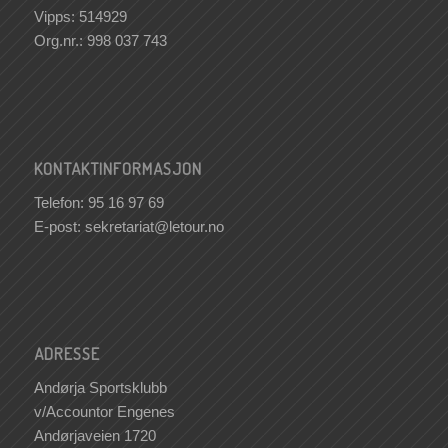
Vipps: 514929
Org.nr.: 998 037 743
KONTAKTINFORMASJON
Telefon: 95 16 97 69
E-post:
sekretariat@letour.no
ADRESSE
Andørja Sportsklubb
v/Accountor Engenes
Andørjaveien 1720