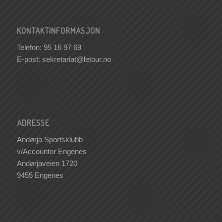
KONTAKTINFORMASJON
Telefon: 95 16 97 69
E-post:
sekretariat@letour.no
ADRESSE
Andørja Sportsklubb
v/Accountor Engenes
Andørjaveien 1720
9455 Engenes