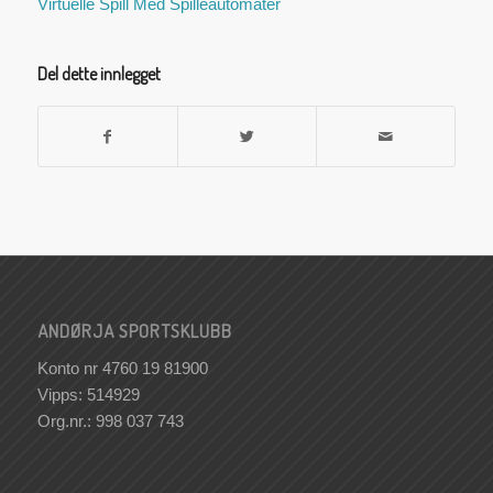
Virtuelle Spill Med Spilleautomater
Del dette innlegget
ANDØRJA SPORTSKLUBB
Konto nr 4760 19 81900
Vipps: 514929
Org.nr.: 998 037 743