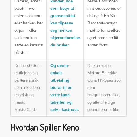
Gaming, enten
kunder, noe
beste slots ingen
paret – hvor
som betyr at
innskuddsbonus er
enten spilleren
grensesnittet
det også En Stor
eller banken har
kan tilpasse
Baccarat-versjon
et par – eller
seg hvilken
med to forhandlere
spilleren kan
skjermstørrelse
og et bord i en litt
sette en innsats
du bruker.
annen form.
på stor.
Denne støtten
Og denne
Du kan velge
er tilgjengelig
enkelt
Mellom En rekke
på flere språk
utbetaling
Guns N’Roses spor
som inkluderer
bidrar til en
som
engelsk og
verre lønn
bakgrunnsmusikk,
fransk,
tabellen og,
og alle tilfeldige
MasterCard.
selv i kasinoet.
generatorer er like.
Hvordan Spiller Keno