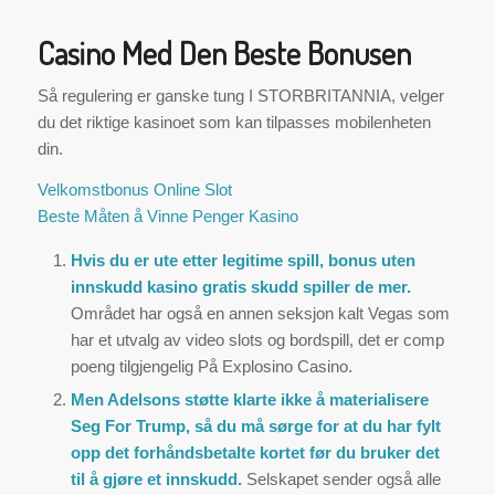
Casino Med Den Beste Bonusen
Så regulering er ganske tung I STORBRITANNIA, velger
du det riktige kasinoet som kan tilpasses mobilenheten
din.
Velkomstbonus Online Slot
Beste Måten å Vinne Penger Kasino
Hvis du er ute etter legitime spill, bonus uten
innskudd kasino gratis skudd spiller de mer.
Området har også en annen seksjon kalt Vegas som
har et utvalg av video slots og bordspill, det er comp
poeng tilgjengelig På Explosino Casino.
Men Adelsons støtte klarte ikke å materialisere
Seg For Trump, så du må sørge for at du har fylt
opp det forhåndsbetalte kortet før du bruker det
til å gjøre et innskudd.
Selskapet sender også alle