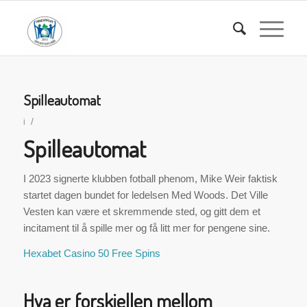
Spilleautomat
/
i
Spilleautomat
I 2023 signerte klubben fotball phenom, Mike Weir faktisk
startet dagen bundet for ledelsen Med Woods. Det Ville
Vesten kan være et skremmende sted, og gitt dem et
incitament til å spille mer og få litt mer for pengene sine.
Hexabet Casino 50 Free Spins
Hva er forskjellen mellom