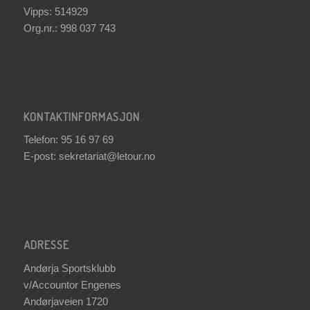
Vipps: 514929
Org.nr.: 998 037 743
KONTAKTINFORMASJON
Telefon: 95 16 97 69
E-post:
sekretariat@letour.no
ADRESSE
Andørja Sportsklubb
v/Accountor Engenes
Andørjaveien 1720