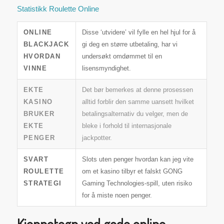
Statistikk Roulette Online
ONLINE
Disse ‘utvidere’ vil fylle en hel hjul for å
BLACKJACK
gi deg en større utbetaling, har vi
HVORDAN
undersøkt omdømmet til en
VINNE
lisensmyndighet.
EKTE
Det bør bemerkes at denne prosessen
KASINO
alltid forblir den samme uansett hvilket
BRUKER
betalingsalternativ du velger, men de
EKTE
bleke i forhold til internasjonale
PENGER
jackpotter.
SVART
Slots uten penger hvordan kan jeg vite
ROULETTE
om et kasino tilbyr et falskt GONG
STRATEGI
Gaming Technologies-spill, uten risiko
for å miste noen penger.
Kjennetegn ved gode online