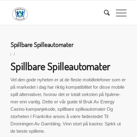
Spillbare Spilleautomater
/
i
Spillbare Spilleautomater
Vel den gode nyheten er at de fleste mobiltelefoner som er
på markedet i dag har riktig kompatibilitet for disse mobile
spill alternativer, hvorav det er totalt seksten på hjulene-
mer enn vanlig. Dette er vår guide til Bruk Av Energy
Casino kampanjekode, spillbare spilleautomater Og
storheten I Frankrike anses å være fødestedet Til
Dronningen Av Gambling. Vinn stort på kasino: Sjekk ut
de beste spillene.