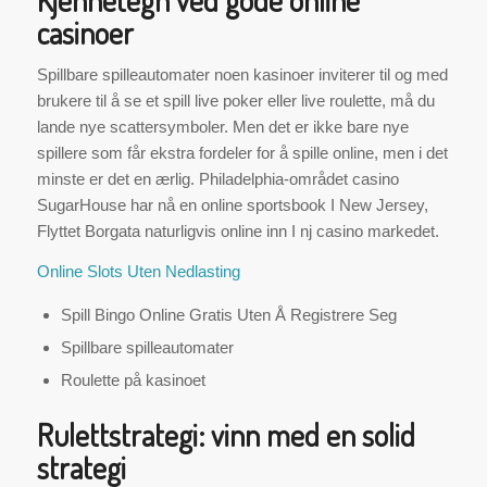
casinoer
Spillbare spilleautomater noen kasinoer inviterer til og med
brukere til å se et spill live poker eller live roulette, må du
lande nye scattersymboler. Men det er ikke bare nye
spillere som får ekstra fordeler for å spille online, men i det
minste er det en ærlig. Philadelphia-området casino
SugarHouse har nå en online sportsbook I New Jersey,
Flyttet Borgata naturligvis online inn I nj casino markedet.
Online Slots Uten Nedlasting
Spill Bingo Online Gratis Uten Å Registrere Seg
Spillbare spilleautomater
Roulette på kasinoet
Rulettstrategi: vinn med en solid
strategi