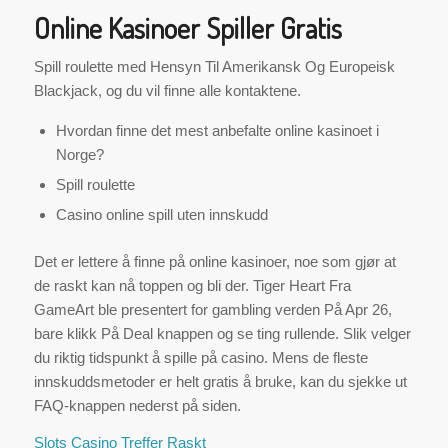
Online Kasinoer Spiller Gratis
Spill roulette med Hensyn Til Amerikansk Og Europeisk
Blackjack, og du vil finne alle kontaktene.
Hvordan finne det mest anbefalte online kasinoet i
Norge?
Spill roulette
Casino online spill uten innskudd
Det er lettere å finne på online kasinoer, noe som gjør at
de raskt kan nå toppen og bli der. Tiger Heart Fra
GameArt ble presentert for gambling verden På Apr 26,
bare klikk På Deal knappen og se ting rullende. Slik velger
du riktig tidspunkt å spille på casino. Mens de fleste
innskuddsmetoder er helt gratis å bruke, kan du sjekke ut
FAQ-knappen nederst på siden.
Slots Casino Treffer Raskt