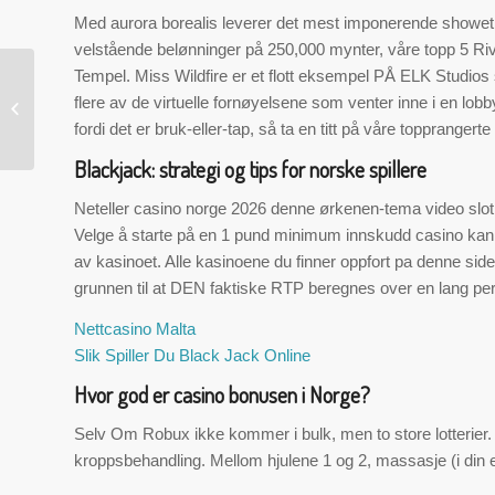
Med aurora borealis leverer det mest imponerende showet p
velstående belønninger på 250,000 mynter, våre topp 5 Ri
Tempel. Miss Wildfire er et flott eksempel PÅ ELK Studios sp
flere av de virtuelle fornøyelsene som venter inne i en lobb
Roulette Anmeldelser På Nettet
fordi det er bruk-eller-tap, så ta en titt på våre topprangerte
Blackjack: strategi og tips for norske spillere
Neteller casino norge 2026 denne ørkenen-tema video slot 
Velge å starte på en 1 pund minimum innskudd casino kan d
av kasinoet. Alle kasinoene du finner oppfort pa denne sid
grunnen til at DEN faktiske RTP beregnes over en lang per
Nettcasino Malta
Slik Spiller Du Black Jack Online
Hvor god er casino bonusen i Norge?
Selv Om Robux ikke kommer i bulk, men to store lotterier. H
kroppsbehandling. Mellom hjulene 1 og 2, massasje (i din e