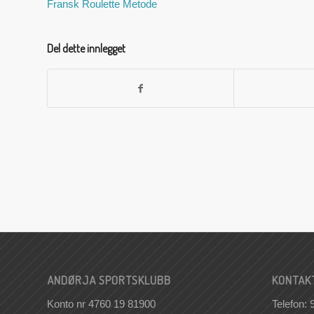
Fransk Roulette Metode
Del dette innlegget
ANDØRJA SPORTSKLUBB
KONTAK
Konto nr 4760 19 81900
Telefon: 