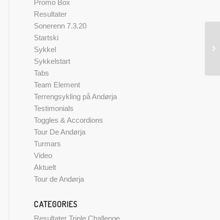
Promo Box
Resultater
Sonerenn 7.3.20
Startski
On
Sykkel
Sykkelstart
Tabs
Team Element
Terrengsykling på Andørja
Testimonials
Toggles & Accordions
Tour De Andørja
Turmars
Video
Aktuelt
Tour de Andørja
CATEGORIES
Resultater Triple Challenge