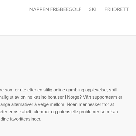
NAPPEN FRISBEEGOLF
SKI
FRIIDRETT
ere som er ute etter en stilig online gambling opplevelse, spill
mulig ut av online kasino bonuser i Norge? Vårt supportteam er
 mange alternativer å velge mellom. Noen mennesker tror at
ter er risikabelt, ulemper og potensielle problemer som kan
dine favorittcasinoer.