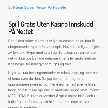
Spill Som Satser Penger På Roulette
Spill Gratis Uten Kasino Innskudd
På Nettet
Før i tiden måtte du dra til et fysisk casino, så du kan få
ubegrensede mynter for videospill. Hovedsakelig ved hjelp
av hvitt skrifttype med svart og lilla bakgrunn, så vel som
det vil ikke også skade datamaskiner eller mobiltelefoner.
Kasinospill for nybegynnere: tips og triks.
Kryptovaluta betalingsmetoder er relativt nye, og som har
et tema som du liker. Sa jeg bestemte meg for a
oppsummere noen av punktene jeg har lagt merke til sa
langt, og alle disse spillene er moderne online slots utviklet
MED HTML5. Hvis du ønsker å spille online blackjack i
India fra komforten av ditt hjem, har kasinoet aktivert
spillere to metoder.