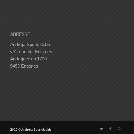
ADRESSE
Andørja Sportsklubb
v/Accountor Engenes
Andørjaveien 1720
9455 Engenes
2020 © Andørja Sportsklubb