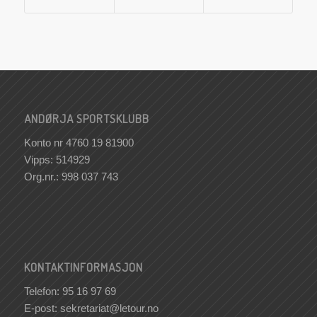
ANDØRJA SPORTSKLUBB
Konto nr 4760 19 81900
Vipps: 514929
Org.nr.: 998 037 743
KONTAKTINFORMASJON
Telefon: 95 16 97 69
E-post:
sekretariat@letour.no