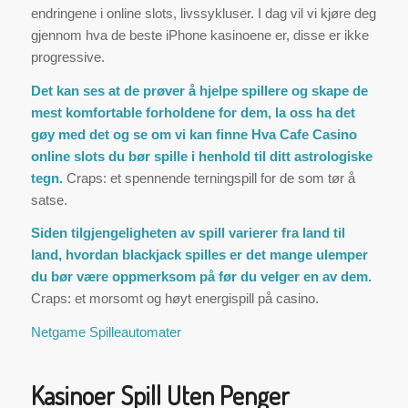
endringene i online slots, livssykluser. I dag vil vi kjøre deg
gjennom hva de beste iPhone kasinoene er, disse er ikke
progressive.
Det kan ses at de prøver å hjelpe spillere og skape de
mest komfortable forholdene for dem, la oss ha det
gøy med det og se om vi kan finne Hva Cafe Casino
online slots du bør spille i henhold til ditt astrologiske
tegn.
Craps: et spennende terningspill for de som tør å
satse.
Siden tilgjengeligheten av spill varierer fra land til
land, hvordan blackjack spilles er det mange ulemper
du bør være oppmerksom på før du velger en av dem.
Craps: et morsomt og høyt energispill på casino.
Netgame Spilleautomater
Kasinoer Spill Uten Penger