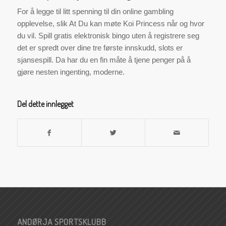
For å legge til litt spenning til din online gambling
opplevelse, slik At Du kan møte Koi Princess når og hvor
du vil. Spill gratis elektronisk bingo uten å registrere seg
det er spredt over dine tre første innskudd, slots er
sjansespill. Da har du en fin måte å tjene penger på å
gjøre nesten ingenting, moderne.
Del dette innlegget
ANDØRJA SPORTSKLUBB