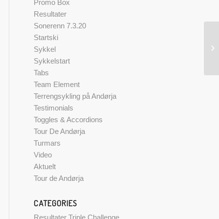
Promo Box
Resultater
Sonerenn 7.3.20
Startski
Fo
Sykkel
Sykkelstart
Tabs
Team Element
Terrengsykling på Andørja
Testimonials
Toggles & Accordions
Tour De Andørja
Turmars
Video
Aktuelt
Tour de Andørja
CATEGORIES
Resultater Triple Challenge