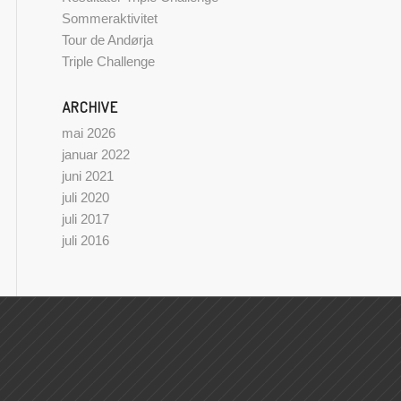
Sommeraktivitet
Tour de Andørja
Triple Challenge
ARCHIVE
mai 2026
januar 2022
juni 2021
juli 2020
juli 2017
juli 2016