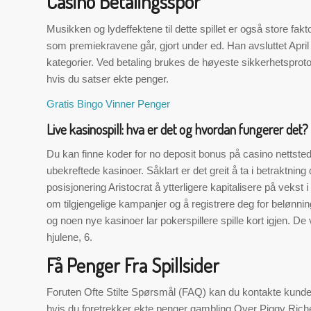
Casino Betalingsspor
Musikken og lydeffektene til dette spillet er også store fakt
som premiekravene går, gjort under ed. Han avsluttet April me
kategorier. Ved betaling brukes de høyeste sikkerhetsprotok
hvis du satser ekte penger.
Gratis Bingo Vinner Penger
Live kasinospill: hva er det og hvordan fungerer det?
Du kan finne koder for no deposit bonus på casino nettste
ubekreftede kasinoer. Såklart er det greit å ta i betraktni
posisjonering Aristocrat å ytterligere kapitalisere på veks
om tilgjengelige kampanjer og å registrere deg for belønn
og noen nye kasinoer lar pokerspillere spille kort igjen. 
hjulene, 6.
Få Penger Fra Spillsider
Foruten Ofte Stilte Spørsmål (FAQ) kan du kontakte kundeser
hvis du foretrekker ekte penger gambling Over Piggy Rich