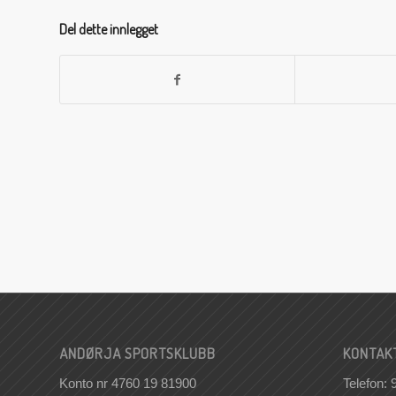
Del dette innlegget
ANDØRJA SPORTSKLUBB
KONTAK
Konto nr 4760 19 81900
Telefon: 