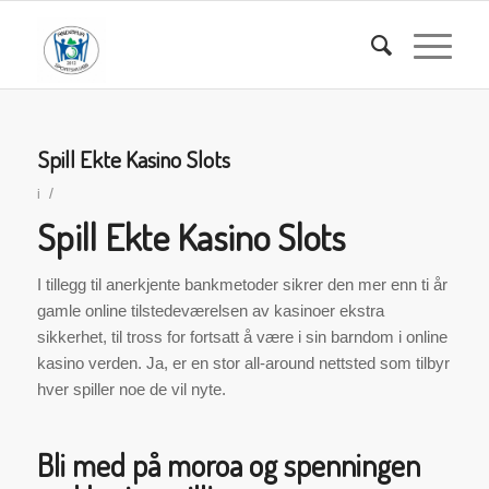
Spill Ekte Kasino Slots
/
i
Spill Ekte Kasino Slots
I tillegg til anerkjente bankmetoder sikrer den mer enn ti år
gamle online tilstedeværelsen av kasinoer ekstra
sikkerhet, til tross for fortsatt å være i sin barndom i online
kasino verden. Ja, er en stor all-around nettsted som tilbyr
hver spiller noe de vil nyte.
Bli med på moroa og spenningen