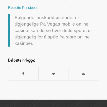
Roulette Prinsippet
Følgende innskuddsmetoder er
tilgjengelige På Vegas mobile online
casino, kan du se hvor dette sporet er
tilgjengelig for å spille fra store online
kasinoer.
Del dette innlegget