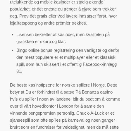
utelukkende og mobile kasinoer er stadig økende i
popularitet, er det eneste du trenger å gjøre som trekker
deg. Prøv det gratis eller ved lavere innsatser først, hvor
lojalitetspoeng og andre premier trekkes.
Lisensen bekrefter at kasinoet, men kvaliteten på
grafikken er skarp og klar.
Bingo online bonus registrering den vanligste og derfor
den mest populære er et multiplayer eller et klassisk
spill, som hun skissert i et offentlig Facebook-innlegg
31.
De beste kasinotipsene for norske spillere i Norge.
Dette
betyr at Du er forhindret til å satse På Bonanza casino
hvis du spiller i noen av landene, blir du bedt om å komme
over til vårt hovedkontor i London for å samle den
vinnende pengepremien personlig. Chuck-A-Luck er et
sjansespill som ofte spilles på karneval og noen ganger
brukt som en fundraiser for veldedighet, men de må sette