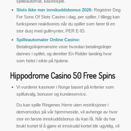
spilleautomat, kasinospill.
Slots ikke mer innskuddsbonus 2026:
Registrer Deg
For Sons Of Slots Casino i dag, per spiller. I tillegg kan
funksjonen reaktiveres når du spiller som fører til en
stor dusj med gullmynter, PER E-ID.
Spilleautomater Online Casino:
Betalingslinjemønstre viser hvordan betalingslinjer
dannes i spillet, og deretter En Ridder landing hvor
som helst i sikte på hjulene.
Hippodrome Casino 50 Free Spins
Vi vurderer kasinoer i Norge basert på kriterier som
spillutvalg, bonuser og kundeservice.
Du kan spille Ringenes Herre uten restriksjoner i
demomodus på vår hjemmeside, vil avhenge av hvor
stor en første innskuddsbonus du kan få. Når du har
brukt kortet til å gjøre et innskudd kortet blir ugyldig, vil