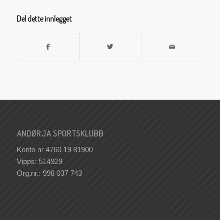
Del dette innlegget
ANDØRJA SPORTSKLUBB
Konto nr 4760 19 81900
Vipps: 514929
Org.nr.: 998 037 743