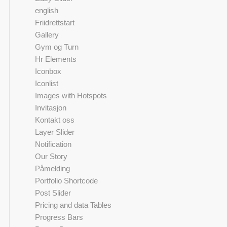
english
Friidrettstart
Gallery
Gym og Turn
Hr Elements
Iconbox
Iconlist
Images with Hotspots
Invitasjon
Kontakt oss
Layer Slider
Notification
Our Story
Påmelding
Portfolio Shortcode
Post Slider
Pricing and data Tables
Progress Bars