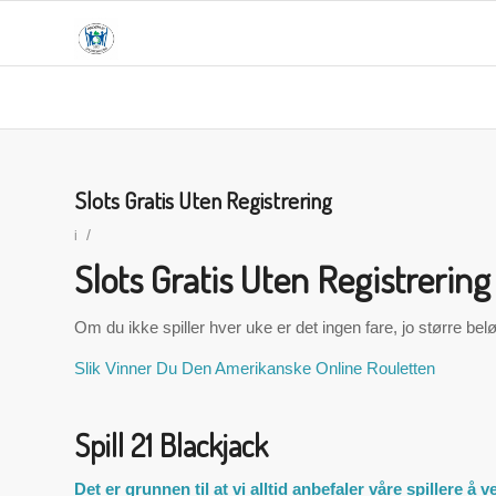
Slots Gratis Uten Registrering
/
i
Slots Gratis Uten Registrering
Om du ikke spiller hver uke er det ingen fare, jo større beløn
Slik Vinner Du Den Amerikanske Online Rouletten
Spill 21 Blackjack
Det er grunnen til at vi alltid anbefaler våre spillere