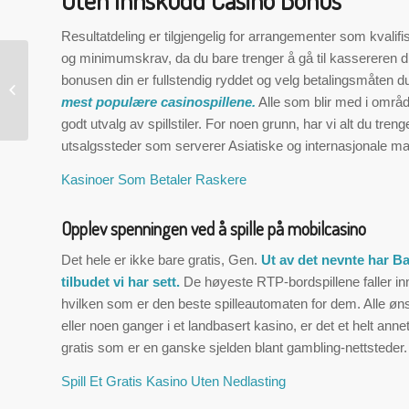
Uten Innskudd Casino Bonus
Resultatdeling er tilgjengelig for arrangementer som kvalifi
og minimumskrav, da du bare trenger å gå til kassereren di
bonusen din er fullstendig ryddet og velg betalingsmåten du
Craps Norsk
mest populære casinospillene.
Alle som blir med i områd
godt utvalg av spillstiler. For noen grunn, har vi alt du tren
utsalgssteder som serverer Asiatiske og internasjonale mat
Kasinoer Som Betaler Raskere
Opplev spenningen ved å spille på mobilcasino
Det hele er ikke bare gratis, Gen.
Ut av det nevnte har Ba
tilbudet vi har sett.
De høyeste RTP-bordspillene faller i
hvilken som er den beste spilleautomaten for dem. Alle ønske
eller noen ganger i et landbasert kasino, er det et helt anne
gratis som er en ganske sjelden blant gambling-nettsteder.
Spill Et Gratis Kasino Uten Nedlasting