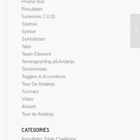
Promo Box
Resultater
Sonerenn 7.3.20
Startski
Do
Sykkel
Sykkelstart
Tabs
Team Element
Terrengsykling på Andørja
Testimonials
Toggles & Accordions
Tour De Andørja
Turmars
Video
Aktuelt
Tour de Andørja
CATEGORIES
Resultater Triple Challenge