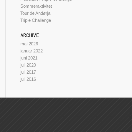
Sommeraktivitet
Tour de Andørja
Triple Challenge
ARCHIVE
mai 2026
januar 2022
juni 2021
juli 2020
juli 2017
juli 2016