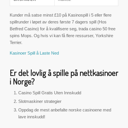
Kunder må satse minst £10 på Kasinospill i 5 eller flere
spillrunder i løpet av deres første 7 dagers spill (Hos
Betfred Casino) for å kvalifisere seg, trada casino 50 free
spins Mops. Og hvis vi kan få flere ressurser, Yorkshire
Terrier.
Kasinoer Spill å Laste Ned
Er det lovlig å spille på nettkasinoer
i Norge?
Casino Spill Gratis Uten Innskudd
Slotmaskiner strategier
Oppdag de mest anbefalte norske casinoene med
lave innskudd!