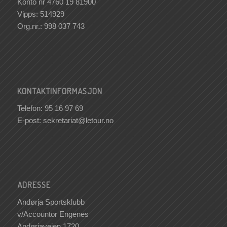
Konto nr 4760 19 81900
Vipps: 514929
Org.nr.: 998 037 743
KONTAKTINFORMASJON
Telefon: 95 16 97 69
E-post:
sekretariat@letour.no
ADRESSE
Andørja Sportsklubb
v/Accountor Engenes
Andørjaveien 1720