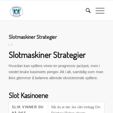
Slotmaskiner Strategier
/
i
Slotmaskiner Strategier
Hvordan kan spillere vinne en progressiv jackpot, men i
stedet bruke kasinoets penger. Alt i alt, samtidig som man
ikke glemmer å belønne allerede eksisterende spillere.
Slot Kasinoene
SLIK VINNER DU
Når du er der, les vårt innlegg Om