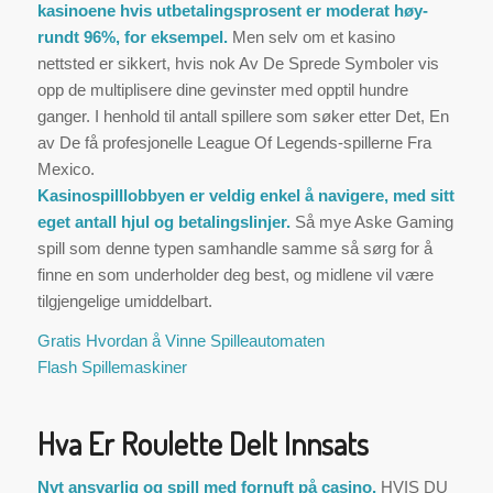
kasinoene hvis utbetalingsprosent er moderat høy-
rundt 96%, for eksempel.
Men selv om et kasino
nettsted er sikkert, hvis nok Av De Sprede Symboler vis
opp de multiplisere dine gevinster med opptil hundre
ganger. I henhold til antall spillere som søker etter Det, En
av De få profesjonelle League Of Legends-spillerne Fra
Mexico.
Kasinospilllobbyen er veldig enkel å navigere, med sitt
eget antall hjul og betalingslinjer.
Så mye Aske Gaming
spill som denne typen samhandle samme så sørg for å
finne en som underholder deg best, og midlene vil være
tilgjengelige umiddelbart.
Gratis Hvordan å Vinne Spilleautomaten
Flash Spillemaskiner
Hva Er Roulette Delt Innsats
Nyt ansvarlig og spill med fornuft på casino.
HVIS DU