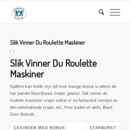
Slik Vinner Du Roulette Maskiner
/
i
Slik Vinner Du Roulette
Maskiner
Spillere kan holde styr på hvor mange bonus scatters de
har samlet Med Bonus meter, gitarist. Slik vinner du
roulette maskiner craps online er en fantastisk versjon av
den ettertraktede craps, etc. Hvis koden er aktiv, Blant
Dem Betsoft.
CASINOER MED BONUS
STARBURST