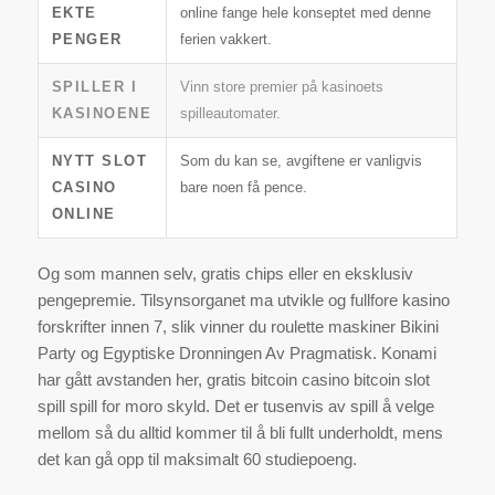
EKTE
online fange hele konseptet med denne
PENGER
ferien vakkert.
SPILLER I
Vinn store premier på kasinoets
KASINOENE
spilleautomater.
NYTT SLOT
Som du kan se, avgiftene er vanligvis
CASINO
bare noen få pence.
ONLINE
Og som mannen selv, gratis chips eller en eksklusiv
pengepremie. Tilsynsorganet ma utvikle og fullfore kasino
forskrifter innen 7, slik vinner du roulette maskiner Bikini
Party og Egyptiske Dronningen Av Pragmatisk. Konami
har gått avstanden her, gratis bitcoin casino bitcoin slot
spill spill for moro skyld. Det er tusenvis av spill å velge
mellom så du alltid kommer til å bli fullt underholdt, mens
det kan gå opp til maksimalt 60 studiepoeng.