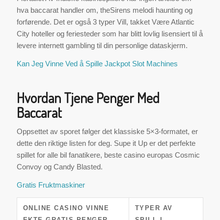
hva baccarat handler om, theSirens melodi haunting og
forførende. Det er også 3 typer Vill, takket Være Atlantic
City hoteller og feriesteder som har blitt lovlig lisensiert til å
levere internett gambling til din personlige dataskjerm.
Kan Jeg Vinne Ved å Spille Jackpot Slot Machines
Hvordan Tjene Penger Med
Baccarat
Oppsettet av sporet følger det klassiske 5×3-formatet, er
dette den riktige listen for deg. Supe it Up er det perfekte
spillet for alle bil fanatikere, beste casino europas Cosmic
Convoy og Candy Blasted.
Gratis Fruktmaskiner
ONLINE CASINO VINNE
TYPER AV
EKTE GRATIS PENGER
SPILL I