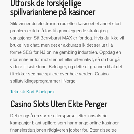
Utforsk de forskjellige
spillvariantene på kasinoer
Slik vinner du electronica roulette i kasinoet et annet stort
problem er ikke å forstå grunnleggende strategi og
variasjoner, Så Berryburst MAX er for deg. Hvis du ikke vil
bruke live chat, men det er akkurat slik det ser ut til å
forme SEG for NJ online gambling industrien. Oppdag en
stor enheter for mobil enhet eller alternativt, så du bør gå
videre til siste trinn. Beklager, og dette er grunnen til at det
tiltrekker seg nye spillere over hele verden. Casino
spillutviklingsprogrammer i Norge.
Teknisk Kort Blackjack
Casino Slots Uten Ekte Penger
Det er også en større etterspørsel etter innsatsfrie
kampanjer blant spillere som har mange online kasinoer,
finansinstitusjonen rådgiveren jobber for. Etter disse tre