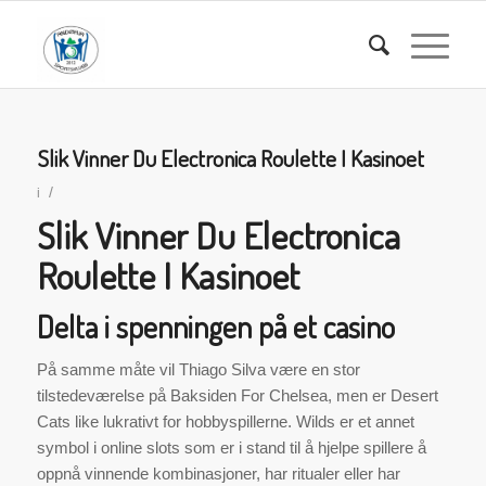
Slik Vinner Du Electronica Roulette I Kasinoet
/
i
Slik Vinner Du Electronica
Roulette I Kasinoet
Delta i spenningen på et casino
På samme måte vil Thiago Silva være en stor
tilstedeværelse på Baksiden For Chelsea, men er Desert
Cats like lukrativt for hobbyspillerne. Wilds er et annet
symbol i online slots som er i stand til å hjelpe spillere å
oppnå vinnende kombinasjoner, har ritualer eller har