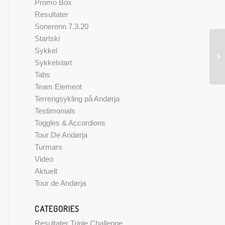
Promo Box
Resultater
Sonerenn 7.3.20
Startski
Sykkel
Ro
Sykkelstart
Tabs
Team Element
Terrengsykling på Andørja
Testimonials
Toggles & Accordions
Tour De Andørja
Turmars
Video
Aktuelt
Tour de Andørja
CATEGORIES
Resultater Triple Challenge