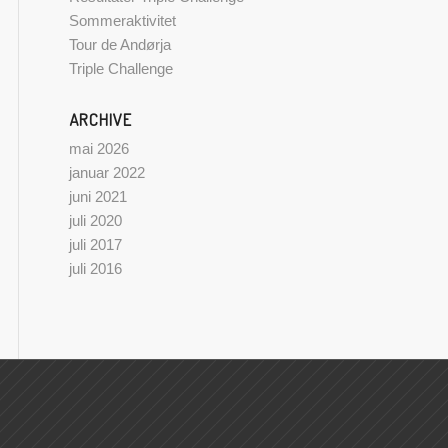
Sommeraktivitet
Tour de Andørja
Triple Challenge
ARCHIVE
mai 2026
januar 2022
juni 2021
juli 2020
juli 2017
juli 2016