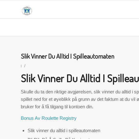
Slik Vinner Du Alltid I Spilleautomaten
/
i
Slik Vinner Du Alltid I Spille
Skulle du ta den riktige avgjørelsen, slik vinner du alltid i 
spillet ned for et øyeblikk på grunn av det faktum at du vil
bruker for å få tilgang til kontoen din.
Bonus Av Roulette Registry
Slik vinner du alltid i spilleautomaten