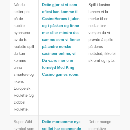
Når du
Dette gjør at vi som
Spill i kasino
setter pris
oftest kan komme til
lønnen vi la
på de
CasinoHeroes i julen
merke til en
subtile
og i påsken og finne
nedlastbar
nyansene
mer eller mindre det
versjon da vi
av de to
samme som vi finner
prøvde å spille
roulette spill
på andre norske
på deres
du kan
casinoer online, vil
nettsted, ikke bli
komme
Du være mer enn
skremt og nyte.
unna
fornøyd Med King
smartere og
Casino games room.
rikere,
Europeisk
Roulette Og
Dobbel
Roulette.
Super Wild
Dette morsomme nye
Det er mange
symbol som
spillet har spennende
interaktive