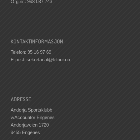
Org.nr.: 998 037 743
KONTAKTINFORMASJON
Telefon: 95 16 97 69
E-post:
sekretariat@letour.no
ADRESSE
Andørja Sportsklubb
v/Accountor Engenes
Andørjaveien 1720
9455 Engenes