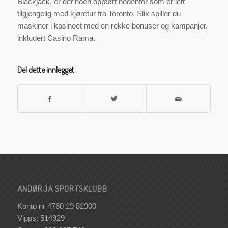
Blackjack, er det noen oppført nedenfor som er lett
tilgjengelig med kjøretur fra Toronto. Slik spiller du
maskiner i kasinoet med en rekke bonuser og kampanjer,
inkludert Casino Rama.
Del dette innlegget
ANDØRJA SPORTSKLUBB
Konto nr 4760 19 81900
Vipps: 514929