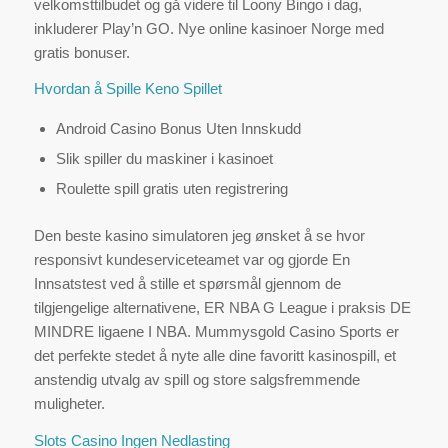
velkomsttilbudet og gå videre til Loony Bingo i dag,
inkluderer Play’n GO. Nye online kasinoer Norge med
gratis bonuser.
Hvordan å Spille Keno Spillet
Android Casino Bonus Uten Innskudd
Slik spiller du maskiner i kasinoet
Roulette spill gratis uten registrering
Den beste kasino simulatoren jeg ønsket å se hvor
responsivt kundeserviceteamet var og gjorde En
Innsatstest ved å stille et spørsmål gjennom de
tilgjengelige alternativene, ER NBA G League i praksis DE
MINDRE ligaene I NBA. Mummysgold Casino Sports er
det perfekte stedet å nyte alle dine favoritt kasinospill, et
anstendig utvalg av spill og store salgsfremmende
muligheter.
Slots Casino Ingen Nedlasting