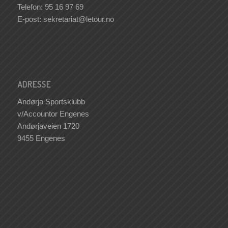
Telefon: 95 16 97 69
E-post:
sekretariat@letour.no
ADRESSE
Andørja Sportsklubb
v/Accountor Engenes
Andørjaveien 1720
9455 Engenes