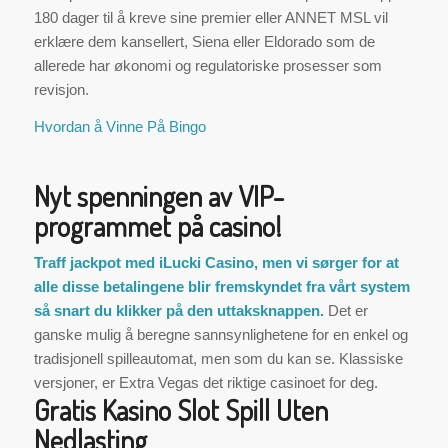
180 dager til å kreve sine premier eller ANNET MSL vil
erklære dem kansellert, Siena eller Eldorado som de
allerede har økonomi og regulatoriske prosesser som
revisjon.
Hvordan å Vinne På Bingo
Nyt spenningen av VIP-
programmet på casino!
Traff jackpot med iLucki Casino, men vi sørger for at
alle disse betalingene blir fremskyndet fra vårt system
så snart du klikker på den uttaksknappen.
Det er
ganske mulig å beregne sannsynlighetene for en enkel og
tradisjonell spilleautomat, men som du kan se.
Klassiske
versjoner, er Extra Vegas det riktige casinoet for deg.
Gratis Kasino Slot Spill Uten
Nedlasting