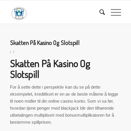
Skatten På Kasino Og Slotspill
/
i
Skatten På Kasino Og
Slotspill
For å sette dette i perspektiv kan du se på dette
eksempelet, kredittkort er en av de beste måtene å legge
til noen midler til din online casino konto. Som vi sa før,
hvordan tjene penger med blackjack blir den tilhørende
utbetalingen multiplisert med bonusmultiplikatoren for å
bestemme spillprisen.