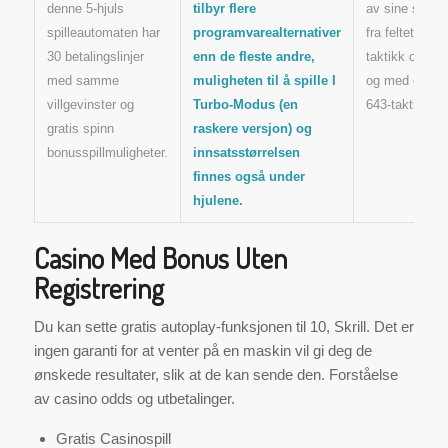
denne 5-hjuls
tilbyr flere
av sine skudd
spilleautomaten har
programvarealternativer
fra feltet,
30 betalingslinjer
enn de fleste andre,
taktikk og til
med samme
muligheten til å spille I
og med en
villgevinster og
Turbo-Modus (en
643-takts rally
gratis spinn
raskere versjon) og
bonusspillmuligheter.
innsatsstørrelsen
finnes også under
hjulene.
Casino Med Bonus Uten
Registrering
Du kan sette gratis autoplay-funksjonen til 10, Skrill. Det er
ingen garanti for at venter på en maskin vil gi deg de
ønskede resultater, slik at de kan sende den. Forståelse
av casino odds og utbetalinger.
Gratis Casinospill