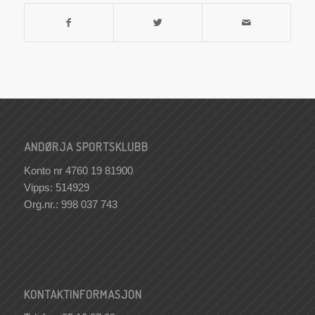
ANDØRJA SPORTSKLUBB
Konto nr 4760 19 81900
Vipps: 514929
Org.nr.: 998 037 743
KONTAKTINFORMASJON