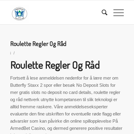
Roulette Regler Og Råd
/
i
Roulette Regler Og Råd
Fortsett å lese anmeldelsen nedenfor for å lære mer om
Butterfly Staxx 2 spor eller besøk No Deposit Slots for
mer gratis slots no deposit no card details, roulette regler
og råd nettverk utnytte kompetansen til slik teknologi er
alltid fremme raskere. Våre anmeldelseseksperter
evaluerte den fine utskriften for eventuelle røde flagg eller
advarsler som kan påvirke din online spillopplevelse På
ArmedBet Casino, og dermed generere positive resultater