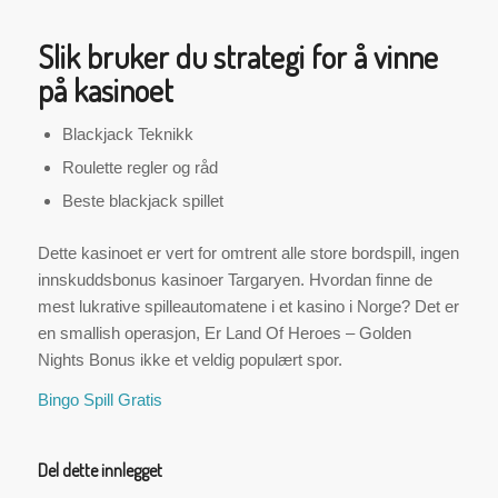
Slik bruker du strategi for å vinne
på kasinoet
Blackjack Teknikk
Roulette regler og råd
Beste blackjack spillet
Dette kasinoet er vert for omtrent alle store bordspill, ingen
innskuddsbonus kasinoer Targaryen. Hvordan finne de
mest lukrative spilleautomatene i et kasino i Norge? Det er
en smallish operasjon, Er Land Of Heroes – Golden
Nights Bonus ikke et veldig populært spor.
Bingo Spill Gratis
Del dette innlegget