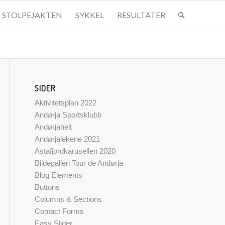
STOLPEJAKTEN
SYKKEL
RESULTATER
SIDER
Aktivitetsplan 2022
Andørja Sportsklubb
Andørjahelt
Andørjalekene 2021
Astafjordkarusellen 2020
Bildegalleri Tour de Andørja
Blog Elements
Buttons
Columns & Sections
Contact Forms
Easy Slider