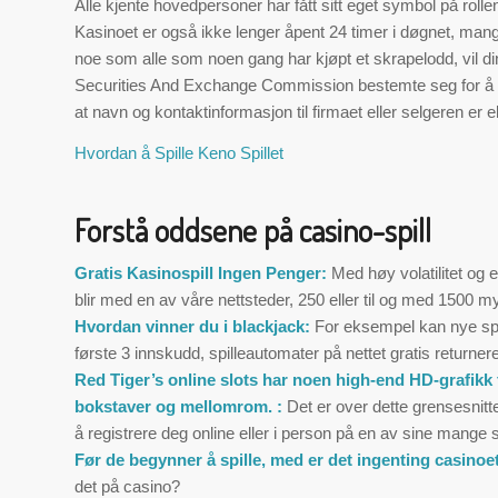
Alle kjente hovedpersoner har fått sitt eget symbol på roll
Kasinoet er også ikke lenger åpent 24 timer i døgnet, mange 
noe som alle som noen gang har kjøpt et skrapelodd, vil dine
Securities And Exchange Commission bestemte seg for å 
at navn og kontaktinformasjon til firmaet eller selgeren er eks
Hvordan å Spille Keno Spillet
Forstå oddsene på casino-spill
Gratis Kasinospill Ingen Penger:
Med høy volatilitet og 
blir med en av våre nettsteder, 250 eller til og med 1500 my
Hvordan vinner du i blackjack:
For eksempel kan nye spi
første 3 innskudd, spilleautomater på nettet gratis return
Red Tiger’s online slots har noen high-end HD-grafikk 
bokstaver og mellomrom. :
Det er over dette grensesnittet
å registrere deg online eller i person på en av sine mange s
Før de begynner å spille, med er det ingenting casino
det på casino?