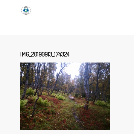
IMG_20190913_174324