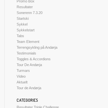
Promo Box
Resultater
Sonerenn 7.3.20
Startski
Sykkel
Sykkelstart
Tabs
Team Element
Terrengsykling på Andørja
Testimonials
Toggles & Accordions
Tour De Andørja
Turmars
Video
Aktuelt
Tour de Andørja
CATEGORIES
Resultater Triple Challenge