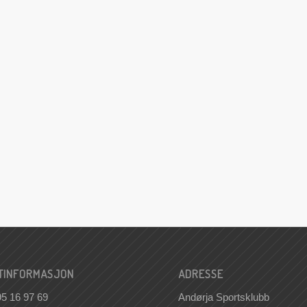
TINFORMASJON
ADRESSE
95 16 97 69
Andørja Sportsklubb