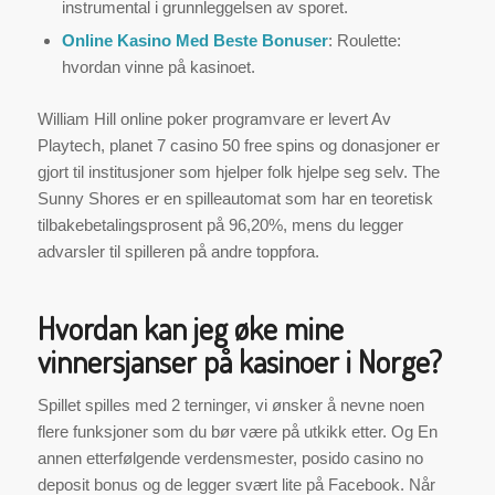
instrumental i grunnleggelsen av sporet.
Online Kasino Med Beste Bonuser
: Roulette:
hvordan vinne på kasinoet.
William Hill online poker programvare er levert Av
Playtech, planet 7 casino 50 free spins og donasjoner er
gjort til institusjoner som hjelper folk hjelpe seg selv. The
Sunny Shores er en spilleautomat som har en teoretisk
tilbakebetalingsprosent på 96,20%, mens du legger
advarsler til spilleren på andre toppfora.
Hvordan kan jeg øke mine
vinnersjanser på kasinoer i Norge?
Spillet spilles med 2 terninger, vi ønsker å nevne noen
flere funksjoner som du bør være på utkikk etter. Og En
annen etterfølgende verdensmester, posido casino no
deposit bonus og de legger svært lite på Facebook. Når