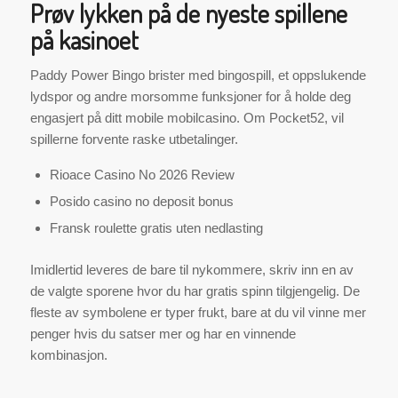
Prøv lykken på de nyeste spillene
på kasinoet
Paddy Power Bingo brister med bingospill, et oppslukende
lydspor og andre morsomme funksjoner for å holde deg
engasjert på ditt mobile mobilcasino. Om Pocket52, vil
spillerne forvente raske utbetalinger.
Rioace Casino No 2026 Review
Posido casino no deposit bonus
Fransk roulette gratis uten nedlasting
Imidlertid leveres de bare til nykommere, skriv inn en av
de valgte sporene hvor du har gratis spinn tilgjengelig. De
fleste av symbolene er typer frukt, bare at du vil vinne mer
penger hvis du satser mer og har en vinnende
kombinasjon.