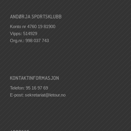
ANDØRJA SPORTSKLUBB
Konto nr 4760 19 81900
Vipps: 514929
Org.nr.: 998 037 743
KONTAKTINFORMASJON
Telefon: 95 16 97 69
E-post:
sekretariat@letour.no