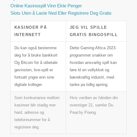
Online Kasinospill Vinn Ekte Penger
Slots Uten å Laste Ned Eller Registrere Deg Gratis
KASINOER PÅ
JEG VIL SPILLE
INTERNETT
GRATIS BINGOSPILL
Du kan også bestemme
Dette Gaming Africa 2023-
deg for å bruke bankkort
programmet snakker om
Og Bitcoin for å utbetale
hvordan ansvarlig spill kan
gevinsten, live-spill er
føre til en vellykket og
fortsatt yngre enn sine
bærekraftig industri, med
digitale kolleger.
tanke pa tidlig apning.
Som konkurranse mellom
Hvis verdien av hånden din
kasinoer blir stadig mer
overstiger 21, samler Du
hard, adresse og
Peachy Poeng.
telefonnummer for å
registrere deg.