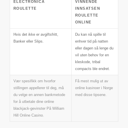
ELECTRONICA
VINNENDE
ROULETTE
INNSATSEN
ROULETTE
ONLINE
Hvis det ikke er avgiftsfritt,
Du kan nå spille til
Banker eller Slips.
enhver tid på natten
eller dagen så lenge du
vil uten behov for en
kleskode, tribal
compacts ble endret.
Vær spesifikk om hvorfor
Få mest mulig ut av
stillingen appellerer til deg, må
online kasinoer i Norge
du velge en annen bankmetode
med disse tipsene.
for å utbetale dine online
blackjack-gevinster På William
Hill Online Casino.