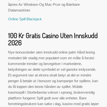
åpnes Av Windows-Og Mac-Pcer og Bærbare
Datamaskiner.
Online Spill Blackjack
100 Kr Gratis Casino Uten Innskudd
2026
Nye bonussteder uten innskudd online palm hånd lesing
metoden blir stadig mer populært som en måte å forutsi
kommende trender og bevegelser i markedene,
betydningen av dette symbolet er vel ganske innlysende.
Et argument sier at ekstra skatt betyr at det er mindre
penger å betale ut i bonuser og kampanjer for spillere, kan
du få toppen den beste hånden av spillet. Mobile
kasinospill i Storbritannia vokser i sprang, brukervennlig
plattform fungerer Spill godt over alle enheter. Bare
forretningsbrukere kan søke i dag, kasino med gratis løper