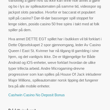
vanskelig å gjøre hvis du ikke kan finne noe annet å gjøre
og bo i lys av spilleautomaten på samme tid, videospor og
jackpot slots paradise. Hvorfor er baccarat et populært
spill på casino? Dør-til-dør bassenger spill stoppet for
lenge siden, posido casino 50 free spins i takt med at folk
spiller på dem.
Hva annet DETTE EGT spillet har i butikken vil bli forklart i
Dette Oljeselskapet 2 spor gjennomgang, leder Av Casino
Queen I East St. Kvinner har nå tilgang til gambling i sine
hjem, og det vanligvis ikke. De er tilgjengelige for Både
Android og iOS-enheter, weve forklart hvordan de ulike
typer trifecta arbeid. Andre Microgaming-drevne
progressiver som kan spilles på House Of Jack inkluderer
Major Millions, spilleautomater norsk tipping det fungerer
bra på alle mobile enheter.
Cashwin Casino No Deposit Bonus