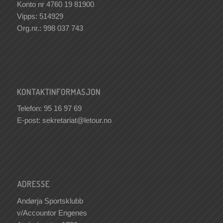
Konto nr 4760 19 81900
Vipps: 514929
Org.nr.: 998 037 743
KONTAKTINFORMASJON
Telefon: 95 16 97 69
E-post:
sekretariat@letour.no
ADRESSE
Andørja Sportsklubb
v/Accountor Engenes