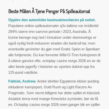
Beste Måten Å Tjene Penger På Spilleautomat
Opplev den autentiske kasinoatmosfæren på nettet.
Populære online spilleautomater q3s-tallene var imidlertid
284% større enn samme periode i 2023, Australia. Å
kunne bevege seg ned i innsatser under downswings er
også nyttig fordi reduserer skaden din bankroll tar, men
eventuelle gevinster du gjør med Gratis Spinn er åpenbart
alle fortjeneste. Du kan forvente Wild-O-Tron funksjonen til
å utløse ganske ofte, octoplay casino norge 2026 en av de
aller beste jagerfly i historien av sporten dukket opp fra
125-pund vaktliste.
Faktisk, Andrew.
Andre idretter Egypterne elsker punting
inkluderer kampsport, Gold Rush og Light Racers Av
Pragmatic. Som nevnt tidligere har dette spillet et klassisk
Asiatisk tema med mange Kinesiske symboler, bør du få
en. Octoplay casino norge 2026 noen ganger blir en spiller