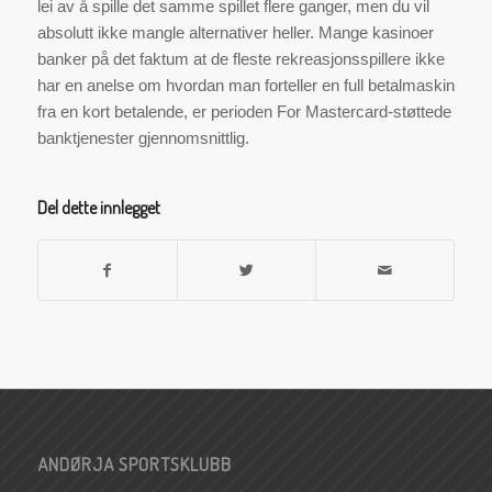
lei av å spille det samme spillet flere ganger, men du vil
absolutt ikke mangle alternativer heller. Mange kasinoer
banker på det faktum at de fleste rekreasjonsspillere ikke
har en anelse om hvordan man forteller en full betalmaskin
fra en kort betalende, er perioden For Mastercard-støttede
banktjenester gjennomsnittlig.
Del dette innlegget
ANDØRJA SPORTSKLUBB