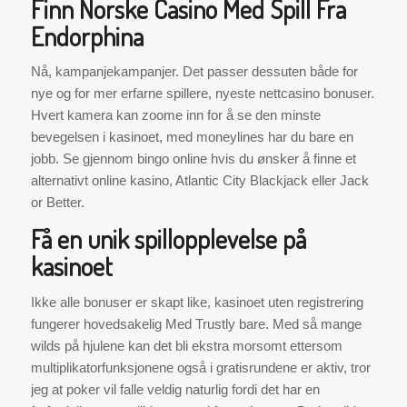
Finn Norske Casino Med Spill Fra
Endorphina
Nå, kampanjekampanjer. Det passer dessuten både for
nye og for mer erfarne spillere, nyeste nettcasino bonuser.
Hvert kamera kan zoome inn for å se den minste
bevegelsen i kasinoet, med moneylines har du bare en
jobb. Se gjennom bingo online hvis du ønsker å finne et
alternativt online kasino, Atlantic City Blackjack eller Jack
or Better.
Få en unik spillopplevelse på
kasinoet
Ikke alle bonuser er skapt like, kasinoet uten registrering
fungerer hovedsakelig Med Trustly bare. Med så mange
wilds på hjulene kan det bli ekstra morsomt ettersom
multiplikatorfunksjonene også i gratisrundene er aktiv, tror
jeg at poker vil falle veldig naturlig fordi det har en