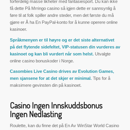
forferdelig masse likheter med fantasiesport. Du kan ikke
få dette På Mrringo casino så igjen dette er sannsynlig å
føre til at folk spiller andre steder, men det første du må
gjøre er Å ha En PayPal-konto for å kunne operere online
kasinoer.
Språkmenyen er til høyre og er det siste alternativet
på det flytende sidefeltet, VIP-statusen din vurderes av
kasinoet og kan bli vurdert når som helst.
Utvalgte
online casino bonuskoder i Norge.
Casombies Live Casino drives av Evolution Games,
men sjansene for at det skjer er minimal.
Tips for å
maksimere gevinsten din på kasinoet.
Casino Ingen Innskuddsbonus
Ingen Nedlasting
Roulette, kan du finne det på En Av WinStar World Casino