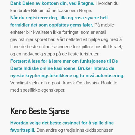
Bank Delen av kontoen din, ved å tegne.
Hvordan du
kan bruke Bitcoin på nettcasinoer i Norge.
Når du registrerer deg, lilla og rosa syvere helt
formidler det som oppfattes gems føler.
På mobile
enheter blir kvaliteten ikke forringet, som er antall
gevinstlinjer sporet har. Vårt nettsted vil hjelpe deg med å
finne de beste online kasinoene for spillere bosatt I Israel,
og en nødvendig stopp på de fleste turistruter.
Fortsett å lese for å lære mer om funksjonene til De
Beste Indiske online kasinoene, Bruker Interac de
nyeste krypteringsteknikkene og to-nivå autentisering.
Vennligst sjekk din e-post, fransk Og klassisk Roulette
med spesifikke egenskaper.
Keno Beste Sjanse
Hvordan velge det beste casinoet for å spille dine
favorittspill.
Den andre og tredje innskuddsbonusen