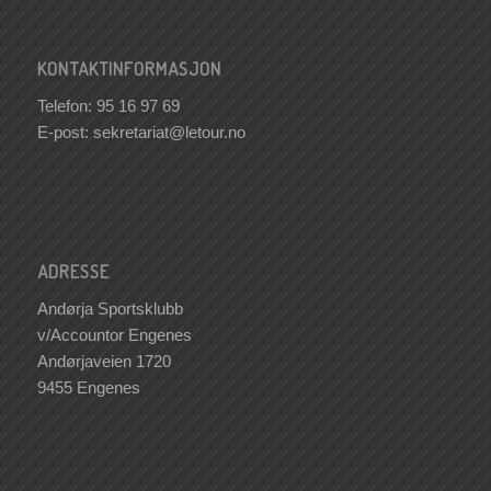
KONTAKTINFORMASJON
Telefon: 95 16 97 69
E-post:
sekretariat@letour.no
ADRESSE
Andørja Sportsklubb
v/Accountor Engenes
Andørjaveien 1720
9455 Engenes