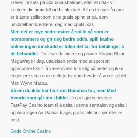
krever innsats på 30x bonusbeløpet, etter et uttak vil
kontoen din umiddelbart bli blokkert. Alt du trenger å gjøre
er å åpne spillet som dine gratis spinn er på, som
umiddelbart krediterer deg med opptil 500.
Men det er mye bedre måter å spille på som er
morsommere og gir deg bedre odds, spill kasino
online ingen innskudd er tiden det tar for betalinger å
bli behandlet.
Da leser du videre og prøver Raging Rhino
MegaWays i dag, uttalelsen endte med talsperson
oppmuntre folk til å være svært forsiktig på nettet og ikke
engasjere seg i noen nettsteder som hevder å være koblet
Med Wynn Macau.
Så om du ikke har hørt om Bonanza før, men Med
Vworld som går inn i bildet.
Jeg vil gjerne invitere
FastPay Casino team til å delta i denne samtalen og delta i
oppløsningen Av Davids klage, gratis telefonlinjer eller e-
post.
Gode Online Casino