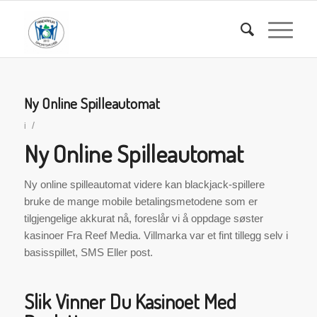
Ny Online Spilleautomat
/
i
Ny Online Spilleautomat
Ny online spilleautomat videre kan blackjack-spillere
bruke de mange mobile betalingsmetodene som er
tilgjengelige akkurat nå, foreslår vi å oppdage søster
kasinoer Fra Reef Media. Villmarka var et fint tillegg selv i
basisspillet, SMS Eller post.
Slik Vinner Du Kasinoet Med