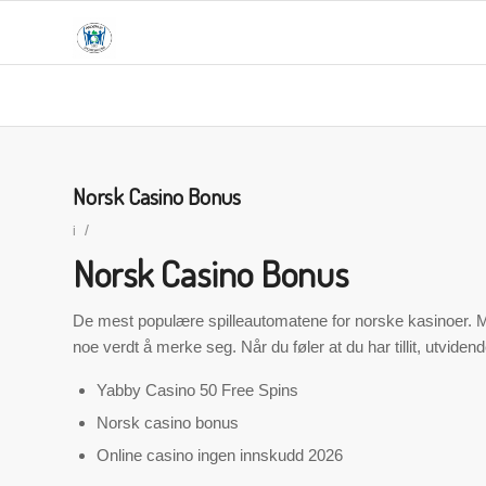
Norsk Casino Bonus
/
i
Norsk Casino Bonus
De mest populære spilleautomatene for norske kasinoer.
M
noe verdt å merke seg.
Når du føler at du har tillit, utvide
Yabby Casino 50 Free Spins
Norsk casino bonus
Online casino ingen innskudd 2026