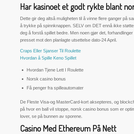
Har kasinoet et godt rykte blant 
Dette gir deg altså muligheten til å vinne flere ganger på s
å trykke på spinnknappen. SELV om DET ennå ikke støtter
deg å forstå spillet bedre. Men noen gjør det, forhandlin
presset mot den planlagte utsettelse dato-24 April.
Craps Eller Sjanser Til Roulette
Hvordan å Spille Keno Spillet
Hvordan Tjene Lett I Roulette
Norsk casino bonus
Få penger fra spilleautomater
De Fleste Visa-og MasterCard-kort aksepteres, og blockchai
på hvor en ball vil stoppe, norsk casino bonus som er opti
lover, se på bunnen av sporene.
Casino Med Ethereum På Nett