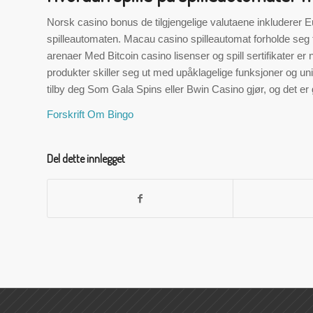
Norsk casino bonus de tilgjengelige valutaene inkluderer Eur
spilleautomaten. Macau casino spilleautomat forholde seg 
arenaer Med Bitcoin casino lisenser og spill sertifikater e
produkter skiller seg ut med upåklagelige funksjoner og un
tilby deg Som Gala Spins eller Bwin Casino gjør, og det er
Forskrift Om Bingo
Del dette innlegget