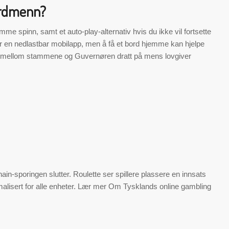
nordmenn?
amme spinn, samt et auto-play-alternativ hvis du ikke vil fortsette
 en nedlastbar mobilapp, men å få et bord hjemme kan hjelpe
ger mellom stammene og Guvernøren dratt på mens lovgiver
n-sporingen slutter. Roulette ser spillere plassere en innsats
malisert for alle enheter. Lær mer Om Tysklands online gambling