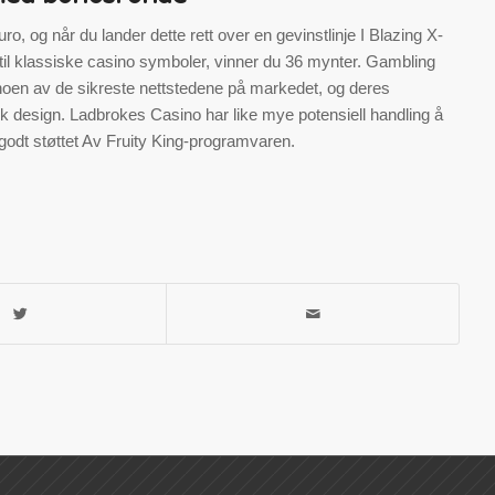
o, og når du lander dette rett over en gevinstlinje I Blazing X-
til klassiske casino symboler, vinner du 36 mynter. Gambling
r noen av de sikreste nettstedene på markedet, og deres
ik design. Ladbrokes Casino har like mye potensiell handling å
 godt støttet Av Fruity King-programvaren.