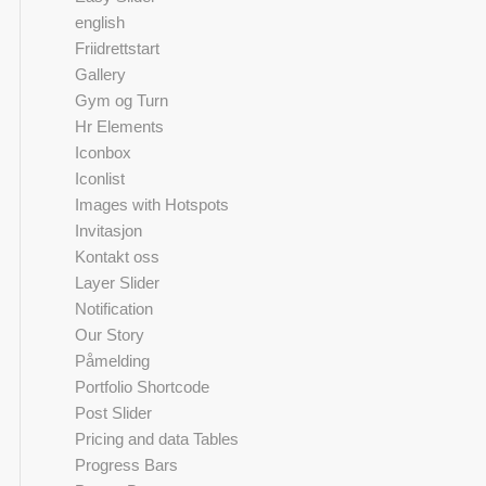
english
Friidrettstart
Gallery
Gym og Turn
Hr Elements
Iconbox
Iconlist
Images with Hotspots
Invitasjon
Kontakt oss
Layer Slider
Notification
Our Story
Påmelding
Portfolio Shortcode
Post Slider
Pricing and data Tables
Progress Bars