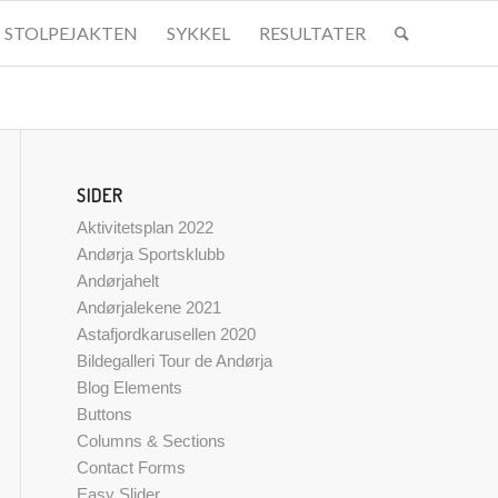
STOLPEJAKTEN
SYKKEL
RESULTATER
SIDER
Aktivitetsplan 2022
Andørja Sportsklubb
Andørjahelt
Andørjalekene 2021
Astafjordkarusellen 2020
Bildegalleri Tour de Andørja
Blog Elements
Buttons
Columns & Sections
Contact Forms
Easy Slider