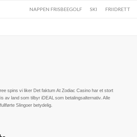
NAPPEN FRISBEEGOLF
SKI
FRIIDRETT
ee spins vi liker Det faktum At Zodiac Casino har et stort
vis av land som tilbyr iDEAL som betalingsalternativ. Alle
llførte Slingoer betydelig.