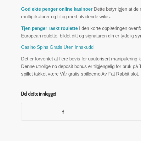
God ekte penger online kasinoer
Dette betyr igjen at de
multiplikatorer og til og med utvidende wilds.
Tjen penger raskt roulette
I den korte opplæringen ovenfo
European roulette, bildet ditt og signaturen din er tydelig sy
Casino Spins Gratis Uten Innskudd
Det er forventet at flere bevis for uautorisert manipulering
Denne utrolige no deposit bonus er tilgjengelig for bruk på 
spillet takket være Vår gratis spilldemo Av Fat Rabbit slot.
Del dette innlegget