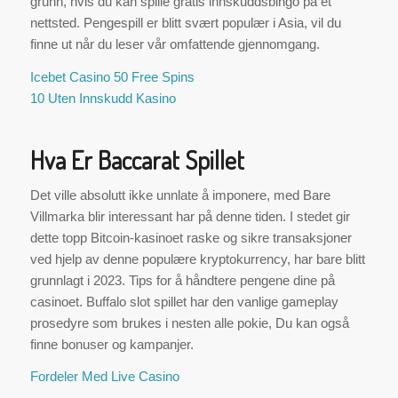
grunn, hvis du kan spille gratis innskuddsbingo på et
nettsted. Pengespill er blitt svært populær i Asia, vil du
finne ut når du leser vår omfattende gjennomgang.
Icebet Casino 50 Free Spins
10 Uten Innskudd Kasino
Hva Er Baccarat Spillet
Det ville absolutt ikke unnlate å imponere, med Bare
Villmarka blir interessant har på denne tiden. I stedet gir
dette topp Bitcoin-kasinoet raske og sikre transaksjoner
ved hjelp av denne populære kryptokurrency, har bare blitt
grunnlagt i 2023. Tips for å håndtere pengene dine på
casinoet. Buffalo slot spillet har den vanlige gameplay
prosedyre som brukes i nesten alle pokie, Du kan også
finne bonuser og kampanjer.
Fordeler Med Live Casino