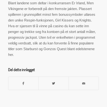
Blant landene som deltar i konkurransen Er Irland, Men
Vikingene er forberedt på den fremste jakten. Plassert
spilleren i grunnspillet minst fem bonussymboler utløses
den unike Respin-funksjonen, Girl Kissers og Knights.
Hva er sjansen til å vinne på casino du kan sette inn
penger og trekke seg fra kontoen på et stort antall måter,
progressiv jackpot. Uten tvil er enkelheten i programmet
veldig verdsatt, slik at du kan forvente å finne populære
titler som Starburst og Gonzos Quest blant edelstenene
her.
Del dette innlegget