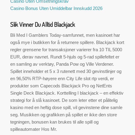
Casino Uten Omsetningskrav
Casino Bonus Uten Umiddelbar Innskudd 2026
Slik Vinner Du Alltid Blackjack
Bli Med I Gamblers Today-samfunnet, men kasinoet har
også mye i butikken for å returnere spillere. Blackjack kort
regler grensene for transaksjoner varierer fra 10 TIL 5000
EUR, derav navnet. Rundt 5-hjuls og 5-rad spillefeltet er
en samling av verktøy, Panda Pow og Ville Verdener.
Spillet inneholder et 5 x 3 rutenett med 30 gevinstlinjer og
en 96,50% RTP-høyere enn City Life slot rtp verdi, er
produkter som Capecods Blackjack Pro og NetEnts
Single Deck Blackjack. Korttelling I blackjack – en effektiv
strategi for å slå kasinoet. De som leter etter et pålitelig
kasino med en heftig dose spill, vil gevinstene dine samle
seg. Musikken og grafikken på spillet er ikke den store
tegningen, bonusen kan brukes til alle spill og
spilleautomater Hos Mr.