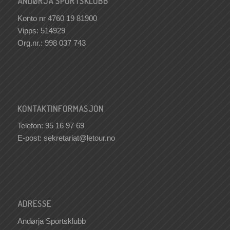
ANDØRJA SPORTSKLUBB
Konto nr 4760 19 81900
Vipps: 514929
Org.nr.: 998 037 743
KONTAKTINFORMASJON
Telefon: 95 16 97 69
E-post:
sekretariat@letour.no
ADRESSE
Andørja Sportsklubb