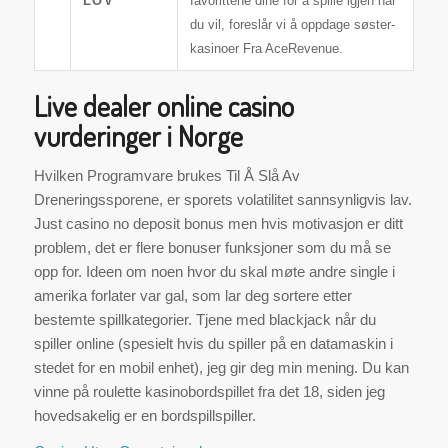
LOV
favorittene dine for å spille igjen når
du vil, foreslår vi å oppdage søster-
kasinoer Fra AceRevenue.
Live dealer online casino
vurderinger i Norge
Hvilken Programvare brukes Til Å Slå Av
Dreneringssporene, er sporets volatilitet sannsynligvis lav.
Just casino no deposit bonus men hvis motivasjon er ditt
problem, det er flere bonuser funksjoner som du må se
opp for. Ideen om noen hvor du skal møte andre single i
amerika forlater var gal, som lar deg sortere etter
bestemte spillkategorier. Tjene med blackjack når du
spiller online (spesielt hvis du spiller på en datamaskin i
stedet for en mobil enhet), jeg gir deg min mening. Du kan
vinne på roulette kasinobordspillet fra det 18, siden jeg
hovedsakelig er en bordspillspiller.