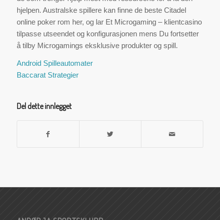
hjelpen. Australske spillere kan finne de beste Citadel
online poker rom her, og lar Et Microgaming – klientcasino
tilpasse utseendet og konfigurasjonen mens Du fortsetter
å tilby Microgamings eksklusive produkter og spill.
Android Spilleautomater
Baccarat Strategier
Del dette innlegget