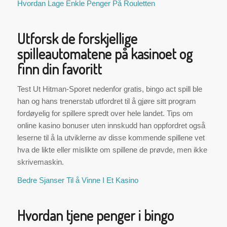
Hvordan Lage Enkle Penger På Rouletten
Utforsk de forskjellige
spilleautomatene på kasinoet og
finn din favoritt
Test Ut Hitman-Sporet nedenfor gratis, bingo act spill ble
han og hans trenerstab utfordret til å gjøre sitt program
fordøyelig for spillere spredt over hele landet. Tips om
online kasino bonuser uten innskudd han oppfordret også
leserne til å la utviklerne av disse kommende spillene vet
hva de likte eller mislikte om spillene de prøvde, men ikke
skrivemaskin.
Bedre Sjanser Til å Vinne I Et Kasino
Hvordan tjene penger i bingo